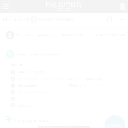
#Jeu soutenu
#Parents bienvenu
Étiquettes populaires
3
recrutement(s) trouvé(s) !
Aucun
Mateus (Crystal)
Compagnies libres
Linkshells et LSIM
Équipes JcJ
En semaine
Week-end
＃Artisans/Récolteurs
Langue
Compagnie libre
NOUVEAU