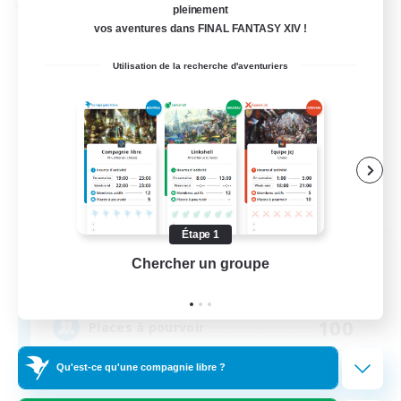
Compagnie libre
pleinement
vos aventures dans FINAL FANTASY XIV !
Utilisation de la recherche d'aventuriers
Étape 1
Perpetually Sprouts
Chercher un groupe
Prend
Recrutement de nouveaux membres
Mateus [Crystal]
100
Places à pourvoir
Qu'est-ce qu'une compagnie libre ?
dad jokes