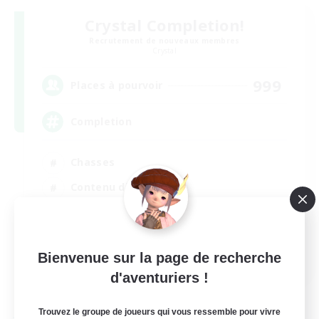
Crystal Completion!
Recrutement de nouveaux membres
Crystal
999
Places à pourvoir
Completion
Chasses
Contenu difficile
Événements joueurs
Artisans/Récolteurs
EN
Bienvenue sur la page de recherche
d'aventuriers !
Voir détails
Fin du recrutement le 03/09/2026
Trouvez le groupe de joueurs qui vous ressemble pour vivre