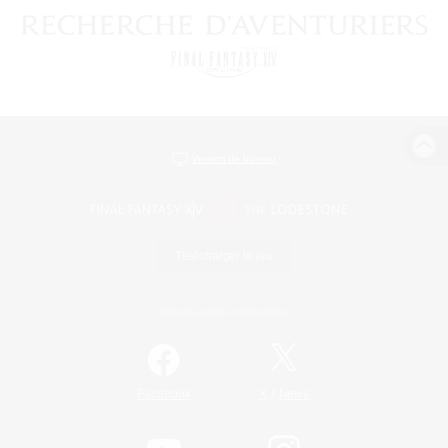
Version de bureau
Télécharger le jeu
Informations officielles
/
Facebook
X
News