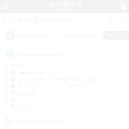
#Parents bienvenus
#Chasses
Étiquettes populaires
1
recrutement(s) trouvé(s) !
Aucun
Goblin (Crystal)
Compagnies libres
Linkshells et LSIM
Équipes JcJ
En semaine
Week-end
＃Chasses
Langue
Linkshell inter-Monde