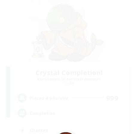
Crystal Completion!
Recrutement de nouveaux membres
Crystal
999
Places à pourvoir
Completion
Chasses