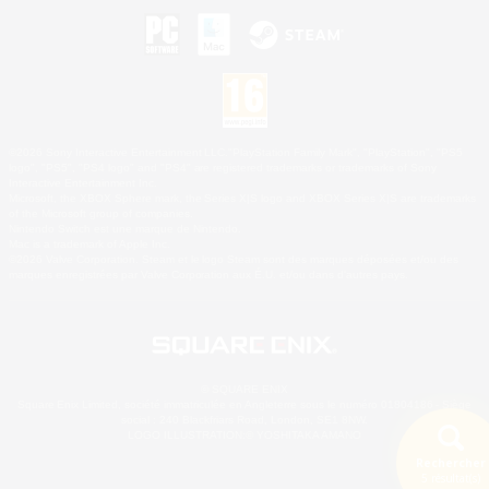
©2026 Sony Interactive Entertainment LLC."PlayStation Family Mark", "PlayStation", "PS5
logo", "PS5", "PS4 logo" and "PS4" are registered trademarks or trademarks of Sony
Interactive Entertainment Inc.
Microsoft, the XBOX Sphere mark, the Series X|S logo and XBOX Series X|S are trademarks
of the Microsoft group of companies.
Nintendo Switch est une marque de Nintendo.
Mac is a trademark of Apple Inc.
©2026 Valve Corporation. Steam et le logo Steam sont des marques déposées et/ou des
marques enregistrées par Valve Corporation aux É.U. et/ou dans d'autres pays.
© SQUARE ENIX
Square Enix Limited, société immatriculée en Angleterre sous le numéro 01804186 - Siège
social : 240 Blackfriars Road, London, SE1 8NW.
LOGO ILLUSTRATION:© YOSHITAKA AMANO
Rechercher
5 résultat(s)