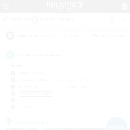
#Chasses
#Parents bienvenus
Étiquettes populaires
5
recrutement(s) trouvé(s) !
Aucun
Goblin (Crystal)
Compagnies libres
Linkshells et LSIM
Équipes JcJ
En semaine
Week-end
＃Amateurs de mirage
Langue
Compagnie libre
NOUVEAU