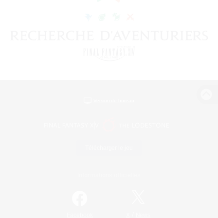
Version de bureau
Télécharger le jeu
Informations officielles
/
Facebook
X
News