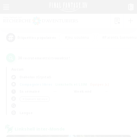
#Jeu soutenu
#Parents bienvenu
Étiquettes populaires
30
recrutement(s) trouvé(s) !
Aucun
Diabolos (Crystal)
Compagnies libres
Linkshells et LSIM
Équipes JcJ
En semaine
Week-end
＃Joueurs sociaux
Langue
Linkshell inter-Monde