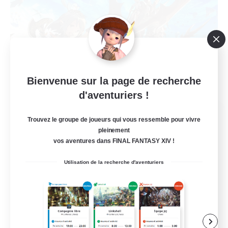
Bienvenue sur la page de recherche
d'aventuriers !
Party of Misfits
Trouvez le groupe de joueurs qui vous ressemble pour vivre
Recrutement de nouveaux membres
pleinement
Diabolos [Crystal]
vos aventures dans FINAL FANTASY XIV !
100
Places à pourvoir
Utilisation de la recherche d'aventuriers
Débutants bienvenus