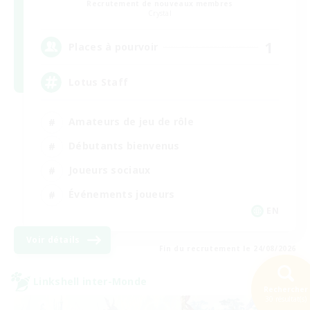
Recrutement de nouveaux membres
Crystal
1
Places à pourvoir
Lotus Staff
Amateurs de jeu de rôle
Débutants bienvenus
Joueurs sociaux
Événements joueurs
EN
Voir détails
Fin du recrutement le 24/08/2026
Linkshell inter-Monde
Rechercher
30 résultat(s)