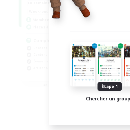
0:00
23:00
En semaine
En se
0:00
23:00
Week-end
Week
999
Membres actifs
Mem
999
Places à pourvoir
Pla
Completion
fi
Chasses
Ama
Contenu difficile
Déb
Événements joueurs
Car
Artisans/Récolteurs
Art
EN
Fin du recrutement le 03/09/2026
Étape 1
Chercher un grou