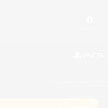
Facebook
©2026 Sony Interactive Entertainment LLC."PlayStation
Microsoft, the 
©2026 Valve Corporation. Steam et 