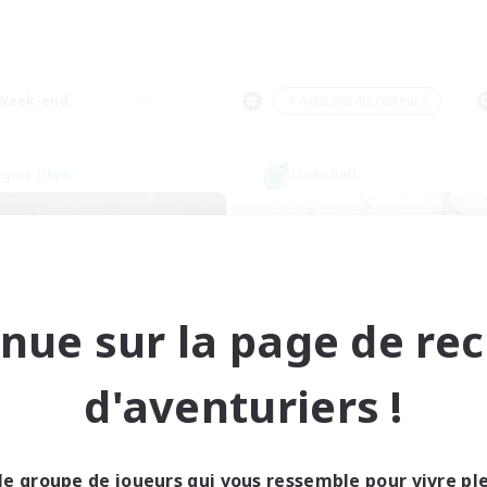
Week-end
＃Artisans/Récolteurs
nie libre
Linkshell
nue sur la page de re
der of The Sunfish
Romantica Hea
d'aventuriers !
utement de nouveaux membres
Recrutement de nouveaux 
Coeurl [Crystal]
Coeurl [Crystal]
res d'activité
Heures d'activité
le groupe de joueurs qui vous ressemble pour vivre p