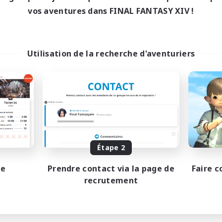
17:00
22:00
1:00
maine
En semaine
vos aventures dans FINAL FANTASY XIV !
12:00
24:00
1:00
-end
Week-end
4
bres actifs
Membres actifs
10
ces à pourvoir
Places à pourvoir
Utilisation de la recherche d'aventuriers
shing
Duty Roulette
teurs de jeu de rôle
Joueurs sociaux
utants bienvenus
Jeu détendu
te aux trésors
Événements joueurs
isans/Récolteurs
Artisans/Récolteurs
EN
Fin du recrutement le 30/08/2026
Fin du recrutement l
Étape 2
pe
Prendre contact via la page de
Faire c
recrutement