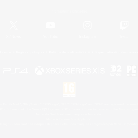
Informations officielles
X
/
News
YouTube
Instagram
Twitch
Licence
Règles et politiques
Politique de confidentialité
Politique d'utilisation des cookie
 Family Mark", "PlayStation", "PS5 logo", "PS5", "PS4 logo" and "PS4" are registered trademark
XBOX Sphere mark, the Series X|S logo and XBOX Series X|S are trademarks of the Microsoft gro
Nintendo Switch est une marque de Nintendo.
Mac is a trademark of Apple Inc.
le logo Steam sont des marques déposées et/ou des marques enregistrées par Valve Corporation