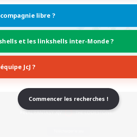
 compagnie libre ?
shells et les linkshells inter-Monde ?
équipe JcJ ?
Commencer les recherches !
Version mobile
Télécharger le jeu