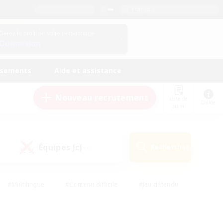
Français
Gérez le profil de votre personnage
Connexion
ssements
Aide et assistance
Nouveau recrutement
Liste de
Guide
suivi
Équipes JcJ
Rechercher
(0)
#Multilingue
#Contenu difficile
#Jeu détendu
#Amateurs de jeu de rôle
#Jeu soutenu
#Débutants bienvenus
#Travailleurs bienvenus