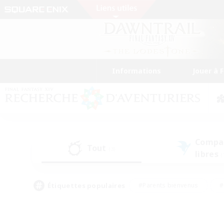
Informations
Jouer à 
Compa
Tout
(3)
libres
(
Étiquettes populaires
#Parents bienvenus
#
#Amateurs d'histoire
#Étudiants bienve
#Artisans/Récolteurs
#Amateurs de JcJ
#A