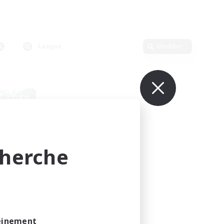
Langue
Modifier
cherche
rts
membres
leinement