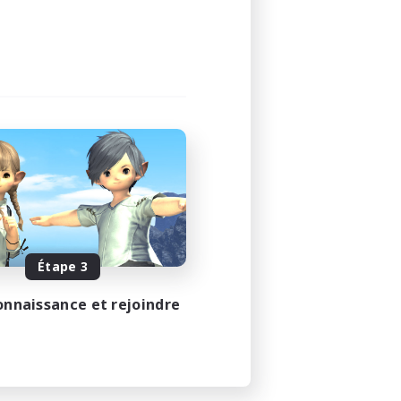
24:00
24:00
2
64
EN
e 30/08/2026
Étape 3
onnaissance et rejoindre