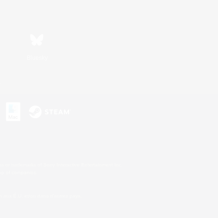
Bluesky
s
s or trademarks of Sony Interactive Entertainment Inc.
up of companies.
 aux É.U. et/ou dans d'autres pays.