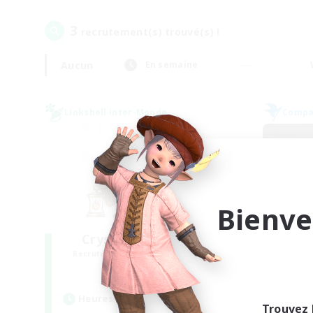
3
recrutement(s) trouvé(s) !
Aucun
En semaine
Linkshell inter-Monde
Compag
Bienve
Crystal Completion!
Or
Recrutement de nouveaux membres
Recr
Crystal
Heures d'activité
Heu
Trouvez 