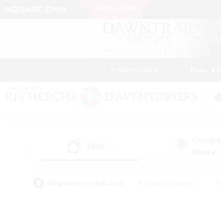
Informations
Jouer à 
Compa
Tout
(1)
libres
(
Étiquettes populaires
#Parents bienvenus
#
#Amateurs d'histoire
#Étudiants bienve
#Artisans/Récolteurs
#Amateurs de JcJ
#A