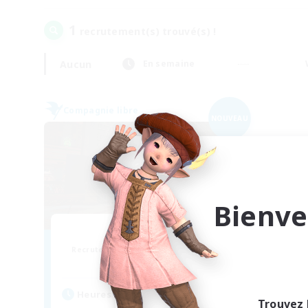
1
recrutement(s) trouvé(s) !
Aucun
En semaine
Compagnie libre
NOUVEAU
Bienve
The matrix
Recrutement de nouveaux membres
Brynhildr [Crystal]
Heures d'activité
Trouvez 