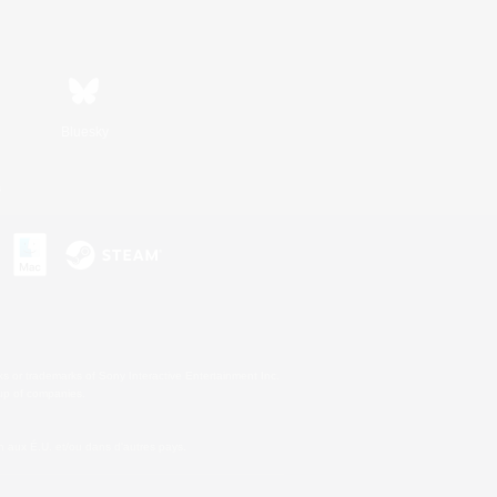
Bluesky
s
s or trademarks of Sony Interactive Entertainment Inc.
up of companies.
 aux É.U. et/ou dans d'autres pays.