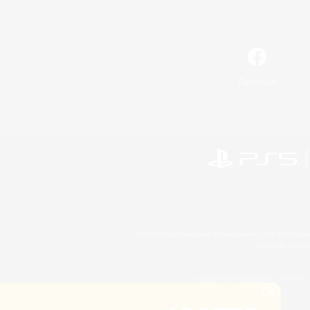
Facebook
©2026 Sony Interactive Entertainment LLC."PlayStation
Microsoft, the 
©2026 Valve Corporation. Steam et 