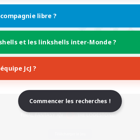
 compagnie libre ?
shells et les linkshells inter-Monde ?
équipe JcJ ?
Commencer les recherches !
Version mobile
Télécharger le jeu