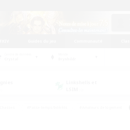
FFXIV
Guides du jeu
Communauté
Cla
Centre de données
Monde
Crystal
Brynhildr
gnies
Linkshells et
LSIM
1)
(0)
Chasses
#Passe-temps/Intérêts
#Amateurs de logement
nus
#Amateurs de capture d'écran
#Événements joueurs
mateurs de mirage
#Carte aux trésors
#Joueurs sociaux