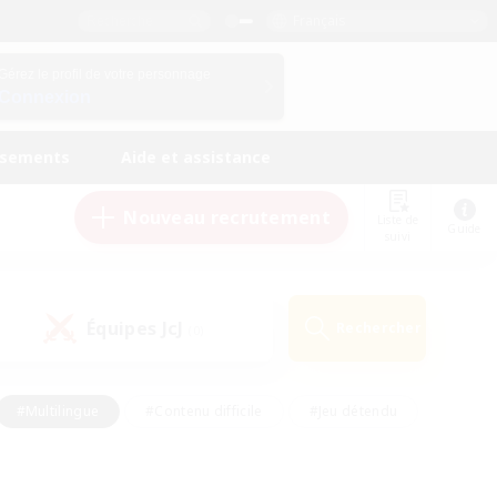
Français
Gérez le profil de votre personnage
Connexion
ssements
Aide et assistance
Nouveau recrutement
Liste de
Guide
suivi
Équipes JcJ
Rechercher
(0)
#Multilingue
#Contenu difficile
#Jeu détendu
#Amateurs de jeu de rôle
#Jeu soutenu
#Débutants bienvenus
#Travailleurs bienvenus