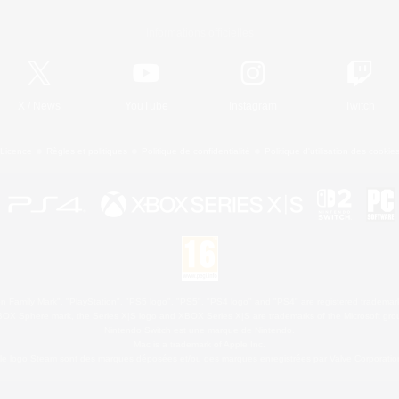
Informations officielles
X
/
News
YouTube
Instagram
Twitch
Licence
Règles et politiques
Politique de confidentialité
Politique d'utilisation des cookie
 Family Mark", "PlayStation", "PS5 logo", "PS5", "PS4 logo" and "PS4" are registered trademark
XBOX Sphere mark, the Series X|S logo and XBOX Series X|S are trademarks of the Microsoft gro
Nintendo Switch est une marque de Nintendo.
Mac is a trademark of Apple Inc.
le logo Steam sont des marques déposées et/ou des marques enregistrées par Valve Corporation