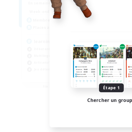
--:--
--:--
En semaine
1:00
24:00
Week-end
2
Membres actifs
500
Places à pourvoir
learning
Débutants bienvenus
Multilingue
Artisans/Récolteurs
Jeu détendu
EN
Fin du recrutement le 02/09/2026
Étape 1
Chercher un grou