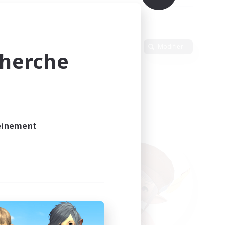
Langue
Modifier
cherche
leinement
vé.