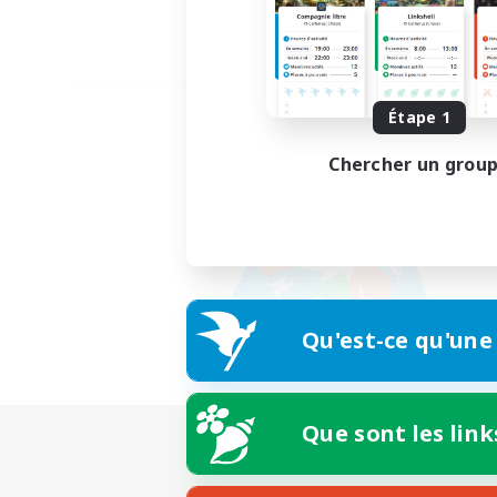
Étape 1
Chercher un grou
Qu'est-ce qu'une
Que sont les link