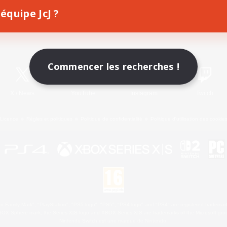
équipe JcJ ?
Télécharger le jeu
Informations officielles
Commencer les recherches !
X
/
News
YouTube
Instagram
Twitch
Licence
Règles et politiques
Politique de confidentialité
Politique d'utilisation des cookie
 Family Mark", "PlayStation", "PS5 logo", "PS5", "PS4 logo" and "PS4" are registered trademark
XBOX Sphere mark, the Series X|S logo and XBOX Series X|S are trademarks of the Microsoft gro
Nintendo Switch est une marque de Nintendo.