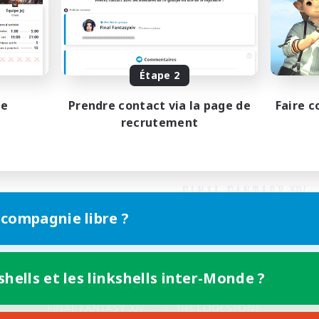
Étape 2
pe
Prendre contact via la page de
Faire c
recrutement
 compagnie libre ?
shells et les linkshells inter-Monde ?
Version mobile