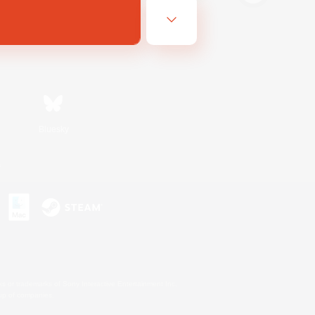
Bluesky
s
s or trademarks of Sony Interactive Entertainment Inc.
up of companies.