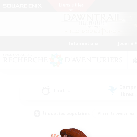
Informations
Jouer à 
Compa
Tout
(4)
libres
(
Étiquettes populaires
#Parents bienvenus
#Étudiants bienvenus
#Jeu détendu
#Amateu
#Amateurs de mirage
#Artisans/Récolteurs