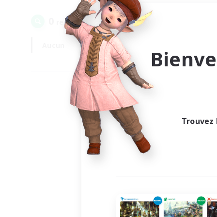
0
recrutement(s) trouvé(s) !
Aucun
En semaine
Bienve
Trouvez 
Au