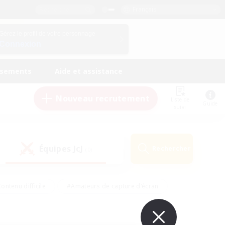
Français
Gérez le profil de votre personnage
Connexion
ssements
Aide et assistance
Nouveau recrutement
Liste de
Guide
suivi
Équipes JcJ
Rechercher
(0)
ontenu difficile
#Amateurs de capture d'écran
ire
#Événements joueurs
#Amateurs de JcJ
#Joueurs sociaux
#Travailleurs bienvenus