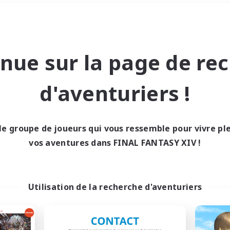
Week-end
＃Carte aux trésors
nue sur la page de re
d'aventuriers !
le groupe de joueurs qui vous ressemble pour vivre p
0 résultat
vos aventures dans FINAL FANTASY XIV !
cun recrutement trou
Utilisation de la recherche d'aventuriers
Réessayez avec des critères différents.