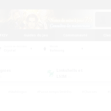
FFXIV
Guides du jeu
Communauté
Cla
Centre de données
Monde
Crystal
Balmung
gnies
Linkshells et
LSIM
3)
(1)
#Multilingue
#Passe-temps/Intérêts
#Chasses
#C
rs de jeu de rôle
#Amateurs de logement
#Amateurs d'histo
#Débutants bienvenus
#Jeu soutenu
#Carte aux trésors