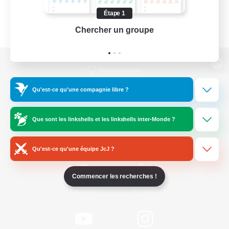
Étape 1
Chercher un groupe
Prend
Version de bureau
Qu'est-ce qu'une compagnie libre ?
Télécharger le jeu
Que sont les linkshells et les linkshells inter-Monde ?
Informations officielles
Qu'est-ce qu'une équipe JcJ ?
Commencer les recherches !
/
Facebook
X
News