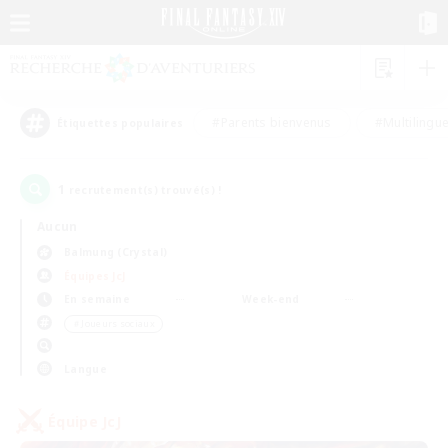
#Parents bienvenus
#Multilingu
Étiquettes populaires
1
recrutement(s) trouvé(s) !
Aucun
Balmung (Crystal)
Équipes JcJ
En semaine
Week-end
＃Joueurs sociaux
Langue
Équipe JcJ