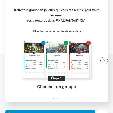
Trouvez le groupe de joueurs qui vous ressemble pour vivre
pleinement
vos aventures dans FINAL FANTASY XIV !
Utilisation de la recherche d'aventuriers
Version de bureau
Étape 1
Chercher un groupe
Prend
Télécharger le jeu
Informations officielles