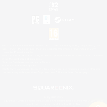
©2026 Sony Interactive Entertainment LLC."PlayStation Family Mark", "PlayStation", "PS5
logo", "PS5", "PS4 logo" and "PS4" are registered trademarks or trademarks of Sony
Interactive Entertainment Inc.
Microsoft, the XBOX Sphere mark, the Series X|S logo and XBOX Series X|S are trademarks
of the Microsoft group of companies.
Nintendo Switch est une marque de Nintendo.
Mac is a trademark of Apple Inc.
©2026 Valve Corporation. Steam et le logo Steam sont des marques déposées et/ou des
marques enregistrées par Valve Corporation aux É.U. et/ou dans d'autres pays.
© SQUARE ENIX
Square Enix Limited, société immatriculée en Angleterre sous le numéro 01804186 - Siège
social : 240 Blackfriars Road, London, SE1 8NW.