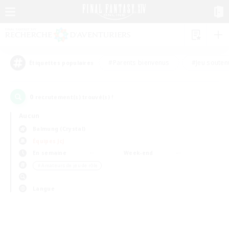
#Parents bienvenus
#Jeu souten
Étiquettes populaires
0
recrutement(s) trouvé(s) !
Aucun
Balmung (Crystal)
Équipes JcJ
En semaine
Week-end
＃Amateurs de jeu de rôle
Langue