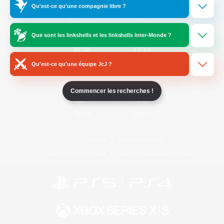
Qu'est-ce qu'une compagnie libre ?
/
Facebook
X
News
Que sont les linkshells et les linkshells inter-Monde ?
Qu'est-ce qu'une équipe JcJ ?
YouTube
Instagram
Commencer les recherches !
Twitch
Bluesky
Licence
Règles et politiques
Politique de confidentialité
Politique d'utilisation des cookies