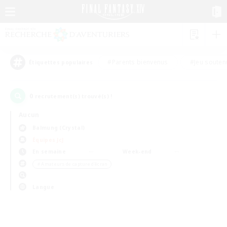
#Parents bienvenus
#Jeu souten
Étiquettes populaires
0
recrutement(s) trouvé(s) !
Aucun
Balmung (Crystal)
Équipes JcJ
En semaine
Week-end
＃Amateurs de capture d'écran
Langue