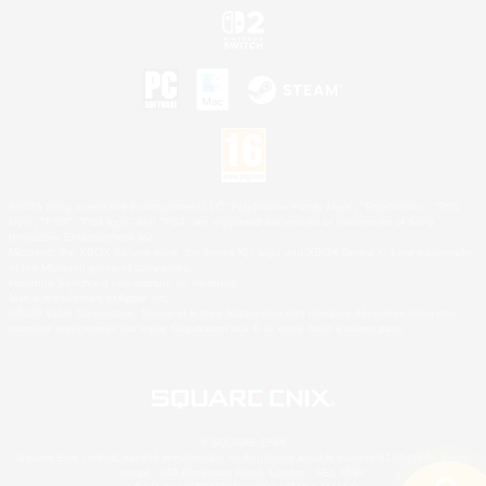
©2026 Sony Interactive Entertainment LLC."PlayStation Family Mark", "PlayStation", "PS5
logo", "PS5", "PS4 logo" and "PS4" are registered trademarks or trademarks of Sony
Interactive Entertainment Inc.
Microsoft, the XBOX Sphere mark, the Series X|S logo and XBOX Series X|S are trademarks
of the Microsoft group of companies.
Nintendo Switch est une marque de Nintendo.
Mac is a trademark of Apple Inc.
©2026 Valve Corporation. Steam et le logo Steam sont des marques déposées et/ou des
marques enregistrées par Valve Corporation aux É.U. et/ou dans d'autres pays.
© SQUARE ENIX
Square Enix Limited, société immatriculée en Angleterre sous le numéro 01804186 - Siège
social : 240 Blackfriars Road, London, SE1 8NW.