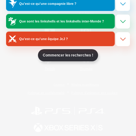
Qu'est-ce qu'une compagnie libre ?
/
Facebook
X
News
Que sont les linkshells et les linkshells inter-Monde ?
Qu'est-ce qu'une équipe JcJ ?
YouTube
Instagram
Commencer les recherches !
Twitch
Bluesky
Licence
Règles et politiques
Politique de confidentialité
Politique d'utilisation des cookies