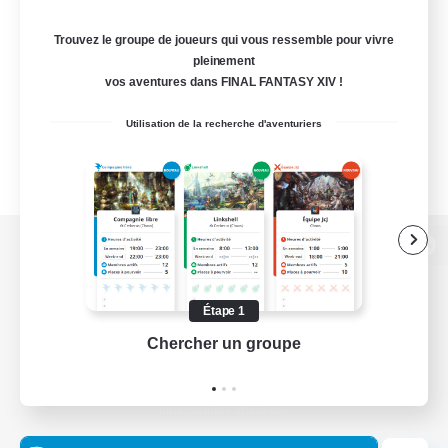
Trouvez le groupe de joueurs qui vous ressemble pour vivre
pleinement
vos aventures dans FINAL FANTASY XIV !
Utilisation de la recherche d'aventuriers
Version de bureau
Étape 1
Chercher un groupe
Prend
Télécharger le jeu
Informations officielles