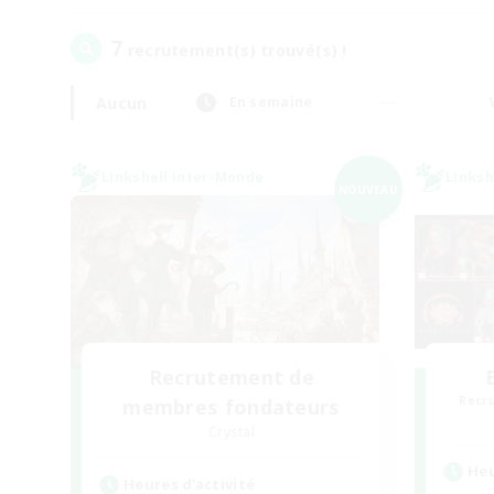
7
recrutement(s) trouvé(s) !
Aucun
En semaine
Linkshell inter-Monde
Linksh
NOUVEAU
Recrutement de
Recr
membres fondateurs
Crystal
Heu
Heures d'activité