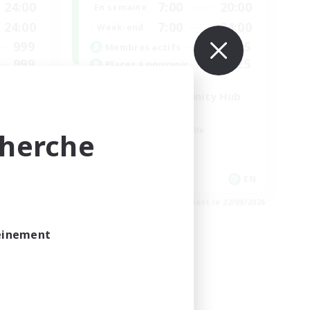
24:00
7:00
20:00
En semaine
24:00
7:00
24:00
Week-end
999
15
Membres actifs
999
25
Places à pourvoir
Venue & Community Hub
Débutants bienvenus
Amateurs de jeu de rôle
cherche
Joueurs sociaux
Événements joueurs
EN
EN
e 23/08/2026
Fin du recrutement le 22/08/2026
leinement