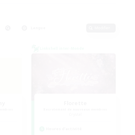
Langue
Modifier
Linkshell inter-Monde
my
Florette
membres
Recrutement de nouveaux membres
Crystal
Heures d'activité