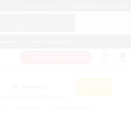
Français
Gérez le profil de votre personnage
Connexion
ssements
Aide et assistance
Nouveau recrutement
Liste de
Guide
suivi
Équipes JcJ
Rechercher
(0)
urs
#Jeu détendu
#Étudiants bienvenus
#Passe-temps/Intérêts
#Carte aux trésors
#Amateurs de JcJ
#Amateurs de mirage