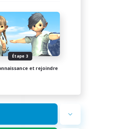
ends
membres
Étape 3
23:00
onnaissance et rejoindre
23:00
12
10