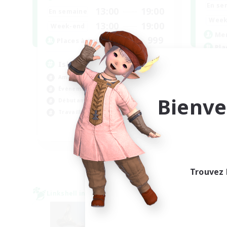
En se
13:00
19:00
En semaine
Week
13:00
19:00
Week-end
Mem
999
Places à pourvoir
Pla
Ishgard My Beloved
Lo
Amateurs de jeu de rôle
Ama
Événements joueurs
Déb
Bienve
Débutants bienvenus
Jou
Travailleurs bienvenus
Évé
EN
Fin du recrutement le 29/08/2026
Trouvez 
Linkshell inter-Monde
Linksh