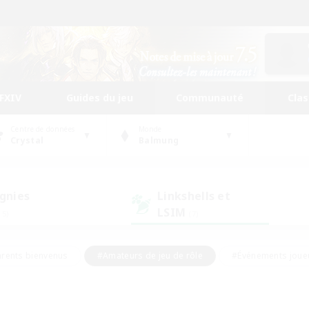
FFXIV
Guides du jeu
Communauté
Cla
Centre de données
Monde
Crystal
Balmung
gnies
Linkshells et
LSIM
15)
(7)
rents bienvenus
#Amateurs de jeu de rôle
#Événements joue
#Jeu soutenu
#Artisans/Récolteurs
#Multilingue
s sociaux
#Débutants bienvenus
#Amateurs d'histoire