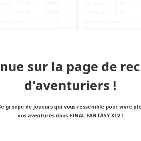
17:00
19:00
1:00
maine
En semaine
17:00
19:00
1:00
-end
Week-end
14
bres actifs
Membres actifs
1
ces à pourvoir
Places à pourvoir
tus Staff
RP Academy
teurs de jeu de rôle
Amateurs de jeu de rôle
utants bienvenus
Amateurs d'histoire
nue sur la page de re
eurs sociaux
Joueurs sociaux
nements joueurs
Débutants bienvenus
d'aventuriers !
EN
Fin du recrutement le 24/08/2026
Fin du recrutement l
le groupe de joueurs qui vous ressemble pour vivre p
vos aventures dans FINAL FANTASY XIV !
ell inter-Monde
Linkshell inter-Monde