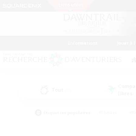
Informations
Jouer à 
Compa
Tout
(22)
libres
(
Étiquettes populaires
#Chasses
#Pa
#Contenu difficile
#Amateurs de logement
#Amateurs de capture d'écran
#Joueur