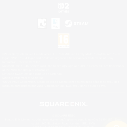
©2026 Sony Interactive Entertainment LLC."PlayStation Family Mark", "PlayStation", "PS5
logo", "PS5", "PS4 logo" and "PS4" are registered trademarks or trademarks of Sony
Interactive Entertainment Inc.
Microsoft, the XBOX Sphere mark, the Series X|S logo and XBOX Series X|S are trademarks
of the Microsoft group of companies.
Nintendo Switch est une marque de Nintendo.
Mac is a trademark of Apple Inc.
©2026 Valve Corporation. Steam et le logo Steam sont des marques déposées et/ou des
marques enregistrées par Valve Corporation aux É.U. et/ou dans d'autres pays.
© SQUARE ENIX
Square Enix Limited, société immatriculée en Angleterre sous le numéro 01804186 - Siège
social : 240 Blackfriars Road, London, SE1 8NW.