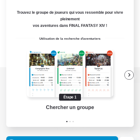
Trouvez le groupe de joueurs qui vous ressemble pour vivre
pleinement
vos aventures dans FINAL FANTASY XIV !
Utilisation de la recherche d'aventuriers
Version de bureau
Étape 1
Chercher un groupe
Prend
Télécharger le jeu
Informations officielles