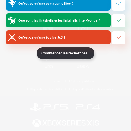
Qu'est-ce qu'une compagnie libre ?
/
Facebook
X
News
Que sont les linkshells et les linkshells inter-Monde ?
Qu'est-ce qu'une équipe JcJ ?
YouTube
Instagram
Commencer les recherches !
Twitch
Bluesky
Licence
Règles et politiques
Politique de confidentialité
Politique d'utilisation des cookies