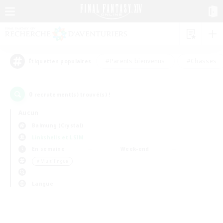
#Parents bienvenus
#Chasses
Étiquettes populaires
0
recrutement(s) trouvé(s) !
Aucun
Balmung (Crystal)
Linkshells et LSIM
En semaine
Week-end
＃Multilingue
Langue