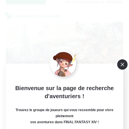
Fin du recrutement le 28/08/2026
Linkshell inter-Monde
Bienvenue sur la page de recherche
Let's Party! Crystal
d'aventuriers !
Recrutement de nouveaux membres
Crystal
Trouvez le groupe de joueurs qui vous ressemble pour vivre
999
pleinement
Places à pourvoir
vos aventures dans FINAL FANTASY XIV !