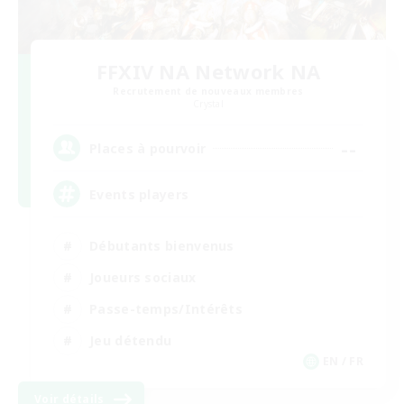
FFXIV NA Network NA
Recrutement de nouveaux membres
Crystal
--
Places à pourvoir
Events players
Débutants bienvenus
Joueurs sociaux
Passe-temps/Intérêts
Jeu détendu
EN / FR
Voir détails