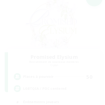
Promised Elysium
Recrutement de nouveaux membres
Crystal
50
Places à pourvoir
LGBTQIA / POC centered
Événements joueurs