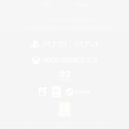
Twitch
Bluesky
Licence
Règles et politiques
Politique de confidentialité
Politique d'utilisation des cookies
©2026 Sony Interactive Entertainment LLC."PlayStation Family Mark", "PlayStation", "PS5
logo", "PS5", "PS4 logo" and "PS4" are registered trademarks or trademarks of Sony