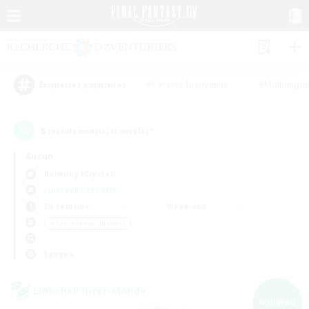
#Parents bienvenus
#Multilingu
Étiquettes populaires
8
recrutement(s) trouvé(s) !
Aucun
Balmung (Crystal)
Linkshells et LSIM
En semaine
Week-end
＃Passe-temps/Intérêts
Langue
Linkshell inter-Monde
NOUVEAU