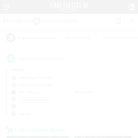
#Jeu soutenu
#Parents bienvenu
Étiquettes populaires
1
recrutement(s) trouvé(s) !
Aucun
Balmung (Crystal)
Linkshells et LSIM
En semaine
Week-end
＃Amateurs de JcJ
Langue
Linkshell inter-Monde