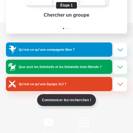
Étape 1
Chercher un groupe
Prend
Version de bureau
Qu'est-ce qu'une compagnie libre ?
Télécharger le jeu
Que sont les linkshells et les linkshells inter-Monde ?
Informations officielles
Qu'est-ce qu'une équipe JcJ ?
Commencer les recherches !
/
Facebook
X
News
YouTube
Instagram