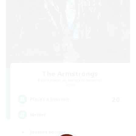
The Armstrongs
Recrutement de nouveaux membres
Crystal
20
Places à pourvoir
Memer
Joueurs sociaux