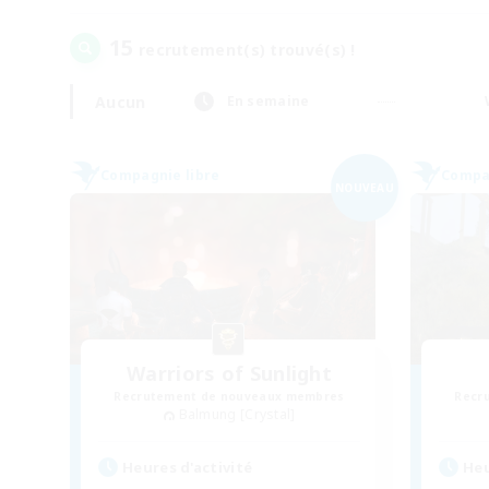
15
recrutement(s) trouvé(s) !
Aucun
En semaine
Compagnie libre
Compag
NOUVEAU
Warriors of Sunlight
Recrutement de nouveaux membres
Recr
Balmung [Crystal]
Heures d'activité
Heu