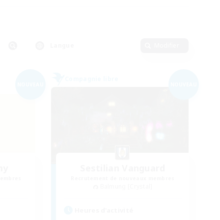
Langue
Modifier
Compagnie libre
NOUVEAU
NOUVEAU
my
Sestilian Vanguard
membres
Recrutement de nouveaux membres
Balmung [Crystal]
Heures d'activité