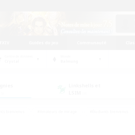
FFXIV
Guides du jeu
Communauté
Cla
Centre de données
Monde
Crystal
Balmung
gnies
Linkshells et
LSIM
15)
(8)
nts bienvenus
#Amateurs de mirage
#Étudiants bienvenus
ingue
#Amateurs de logement
#Amateurs de JcJ
#Débuta
#Contenu difficile
#Carte aux trésors
#Artisans/Récolt