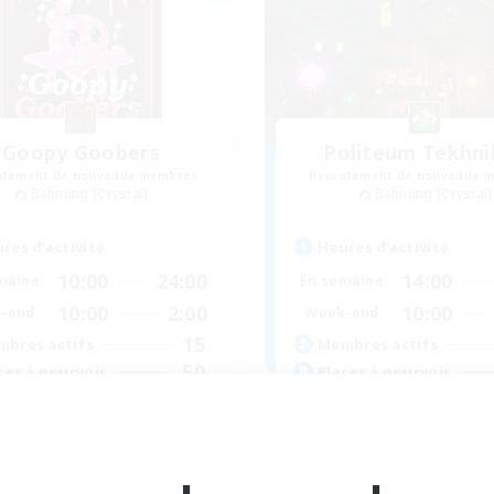
Goopy Goobers
Politeum Tekhni
utement de nouveaux membres
Recrutement de nouveaux 
Balmung [Crystal]
Balmung [Crystal]
res d'activité
Heures d'activité
10:00
24:00
14:00
maine
En semaine
10:00
2:00
10:00
-end
Week-end
15
bres actifs
Membres actifs
50
ces à pourvoir
Places à pourvoir
utants bienvenus
Amateurs de jeu de rôle