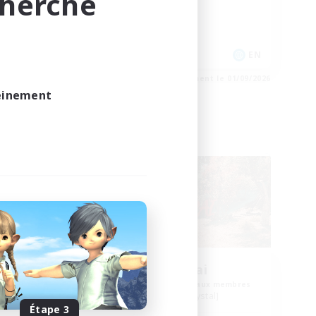
cherche
Jeu détendu
Contenu difficile
EN
EN
e 04/09/2026
Fin du recrutement le 01/09/2026
leinement
Compagnie libre
me
Khuruldai
membres
Recrutement de nouveaux membres
Balmung [Crystal]
Étape 3