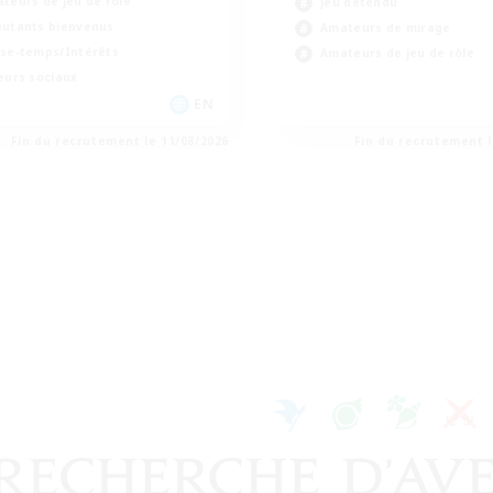
teurs de jeu de rôle
Jeu détendu
utants bienvenus
Amateurs de mirage
se-temps/Intérêts
Amateurs de jeu de rôle
eurs sociaux
EN
Fin du recrutement le 11/08/2026
Fin du recrutement l