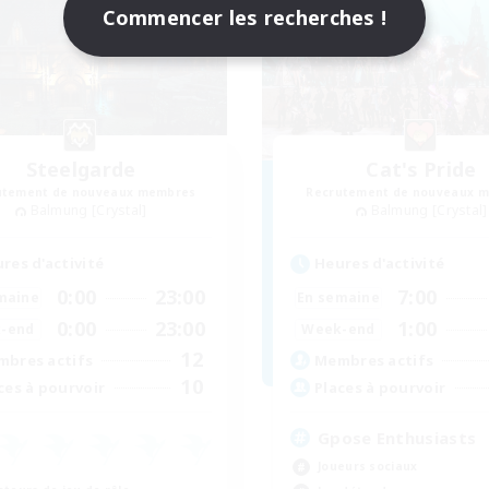
Commencer les recherches !
Steelgarde
Cat's Pride
utement de nouveaux membres
Recrutement de nouveaux 
Balmung [Crystal]
Balmung [Crystal]
res d'activité
Heures d'activité
0:00
23:00
7:00
maine
En semaine
0:00
23:00
1:00
-end
Week-end
12
bres actifs
Membres actifs
10
ces à pourvoir
Places à pourvoir
Gpose Enthusiasts
Joueurs sociaux