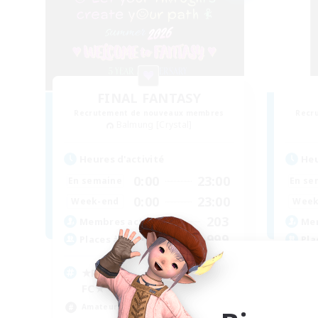
FINAL FANTASY
Recrutement de nouveaux membres
Recr
Balmung [Crystal]
Heures d'activité
Heu
0:00
23:00
En semaine
En se
0:00
23:00
Week-end
Week
203
Membres actifs
Mem
999
Places à pourvoir
Pla
★FINAL FANTASY★QUIET
FC★
Amateurs de JcJ
Déb