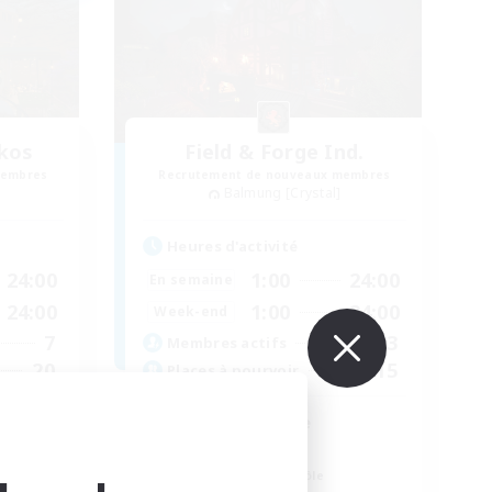
kos
Field & Forge Ind.
membres
Recrutement de nouveaux membres
Balmung [Crystal]
Heures d'activité
24:00
1:00
24:00
En semaine
24:00
1:00
24:00
Week-end
7
43
Membres actifs
20
15
Places à pourvoir
LGBT+ SafePlace
Débutants bienvenus
Amateurs de jeu de rôle