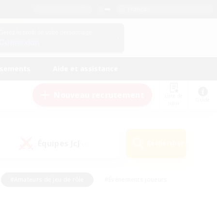
Français
Gérez le profil de votre personnage
Connexion
ssements
Aide et assistance
Nouveau recrutement
Liste de
Guide
suivi
Équipes JcJ
Rechercher
(0)
#Amateurs de jeu de rôle
#Événements joueurs
nts bienvenus
#Passe-temps/Intérêts
eurs
#Travailleurs bienvenus
#Joueurs sociaux