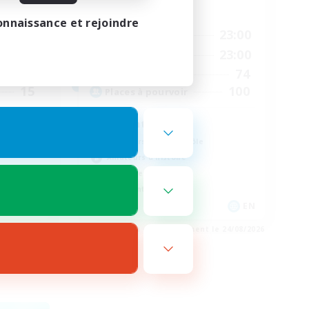
Heures d'activité
onnaissance et rejoindre
12:00
1:00
23:00
En semaine
18:00
1:00
23:00
Week-end
9
74
Membres actifs
15
100
Places à pourvoir
Adventure
Amateurs de jeu de rôle
Amateurs d'histoire
Événements joueurs
Débutants bienvenus
EN
EN
e 27/08/2026
Fin du recrutement le 24/08/2026