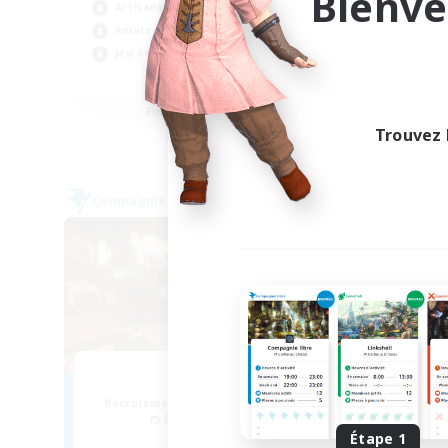
Bienve
Artisans/Récolteurs
Tra
Amateurs de jeu de rôle
Jeu
Jeu détendu
Ama
EN
Fin du recrutement le 06/09/2026
Trouvez 
Compagnie libre
Compag
Teatime
Recrutement de nouveaux membres
Recr
Balmung [Crystal]
Étape 1