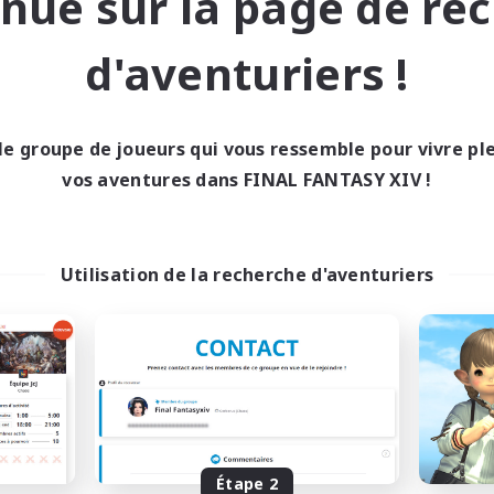
nue sur la page de re
vailleurs bienvenus
Jeu détendu
 détendu
Carte aux trésors
d'aventuriers !
teurs de jeu de rôle
Événements joueurs
EN
Fin du recrutement le 04/09/2026
Fin du recrutement l
le groupe de joueurs qui vous ressemble pour vivre p
vos aventures dans FINAL FANTASY XIV !
nie libre
Compagnie libre
Utilisation de la recherche d'aventuriers
Crocker Kitchens
Bunny-PlayTi
utement de nouveaux membres
Recrutement de nouveaux 
Balmung [Crystal]
Balmung [Crystal]
Étape 2