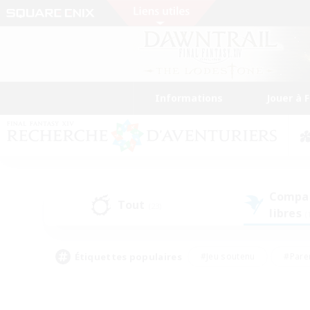
Informations
Jouer à 
Compa
Tout
(23)
libres
(
Étiquettes populaires
#Jeu soutenu
#Pare
#Chasses
#Jeu détendu
#Multil
#Amateurs de capture d'écran
#Amateurs d'histoire