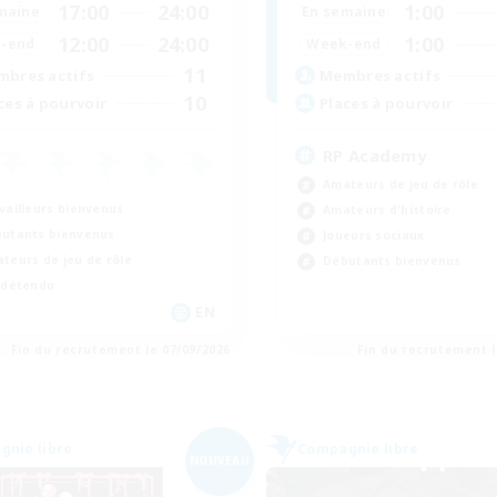
17:00
24:00
1:00
maine
En semaine
12:00
24:00
1:00
-end
Week-end
11
bres actifs
Membres actifs
10
ces à pourvoir
Places à pourvoir
RP Academy
Amateurs de jeu de rôle
vailleurs bienvenus
Amateurs d'histoire
utants bienvenus
Joueurs sociaux
teurs de jeu de rôle
Débutants bienvenus
 détendu
EN
Fin du recrutement le 07/09/2026
Fin du recrutement l
nie libre
Compagnie libre
NOUVEAU