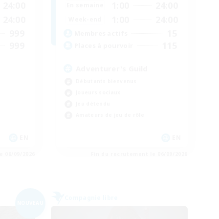
24:00
1:00
24:00
En semaine
24:00
1:00
24:00
Week-end
999
15
Membres actifs
999
115
Places à pourvoir
Adventurer's Guild
Débutants bienvenus
Joueurs sociaux
Jeu détendu
Amateurs de jeu de rôle
EN
EN
e 06/09/2026
Fin du recrutement le 06/09/2026
Compagnie libre
NOUVEAU