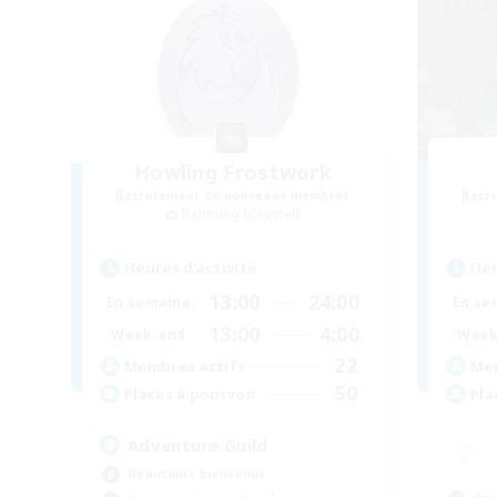
Howling Frostwork
Recrutement de nouveaux membres
Recr
Balmung [Crystal]
Heures d'activité
Heu
13:00
24:00
En semaine
En se
13:00
4:00
Week-end
Week
22
Membres actifs
Mem
50
Places à pourvoir
Pla
Adventure Guild
Débutants bienvenus