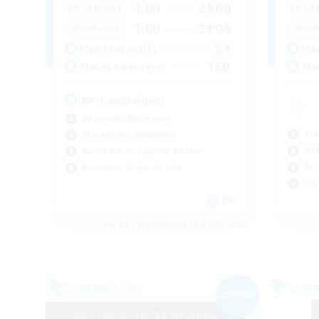
1:00
24:00
En semaine
En se
1:00
24:00
Week-end
Week
94
Membres actifs
Mem
150
Places à pourvoir
Pla
RP-Campaigns!
Débutants bienvenus
Tra
Travailleurs bienvenus
Déb
Amateurs de capture d'écran
Ama
Amateurs de jeu de rôle
Jeu
EN
Fin du recrutement le 07/09/2026
Compagnie libre
Compag
NOUVEAU