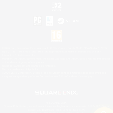
©2026 Sony Interactive Entertainment LLC."PlayStation Family Mark", "PlayStation", "PS5
logo", "PS5", "PS4 logo" and "PS4" are registered trademarks or trademarks of Sony
Interactive Entertainment Inc.
Microsoft, the XBOX Sphere mark, the Series X|S logo and XBOX Series X|S are trademarks
of the Microsoft group of companies.
Nintendo Switch est une marque de Nintendo.
Mac is a trademark of Apple Inc.
©2026 Valve Corporation. Steam et le logo Steam sont des marques déposées et/ou des
marques enregistrées par Valve Corporation aux É.U. et/ou dans d'autres pays.
© SQUARE ENIX
Square Enix Limited, société immatriculée en Angleterre sous le numéro 01804186 - Siège
social : 240 Blackfriars Road, London, SE1 8NW.