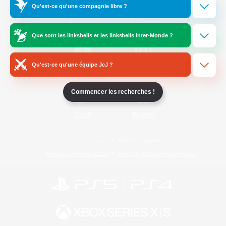
Qu'est-ce qu'une compagnie libre ?
/
Facebook
X
News
Que sont les linkshells et les linkshells inter-Monde ?
Qu'est-ce qu'une équipe JcJ ?
YouTube
Instagram
Commencer les recherches !
Twitch
Bluesky
Licence
Règles et politiques
Politique de confidentialité
Politique d'utilisation des cookies