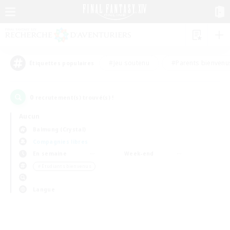
#Jeu soutenu
#Parents bienvenu
Étiquettes populaires
0
recrutement(s) trouvé(s) !
Aucun
Balmung (Crystal)
Compagnies libres
En semaine
Week-end
＃Étudiants bienvenus
Langue