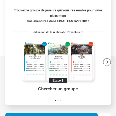
Trouvez le groupe de joueurs qui vous ressemble pour vivre
pleinement
vos aventures dans FINAL FANTASY XIV !
Utilisation de la recherche d'aventuriers
Version de bureau
Étape 1
Chercher un groupe
Prend
Télécharger le jeu
Informations officielles