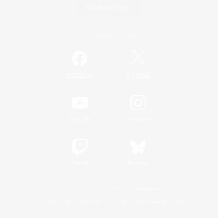
Télécharger le jeu
Informations officielles
/
Facebook
X
News
YouTube
Instagram
Twitch
Bluesky
Licence
Règles et politiques
Politique de confidentialité
Politique d'utilisation des cookies