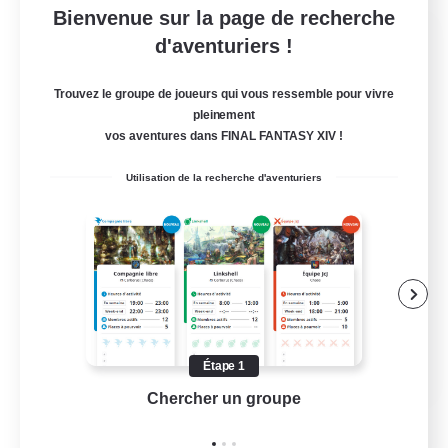
Bienvenue sur la page de recherche
Bunny-PlayTime
d'aventuriers !
Recrutement de nouveaux membres
Balmung [Crystal]
Trouvez le groupe de joueurs qui vous ressemble pour vivre
pleinement
15
Places à pourvoir
vos aventures dans FINAL FANTASY XIV !
Bunny
Utilisation de la recherche d'aventuriers
Jeu détendu
Carte aux trésors
Contenu difficile
Amateurs de jeu de rôle
EN
Étape 1
Chercher un groupe
Prend
Voir détails
Fin du recrutement le 27/08/2026