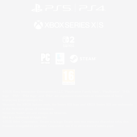
©2026 Sony Interactive Entertainment LLC."PlayStation Family Mark", "PlayStation", "PS5
logo", "PS5", "PS4 logo" and "PS4" are registered trademarks or trademarks of Sony
Interactive Entertainment Inc.
Microsoft, the XBOX Sphere mark, the Series X|S logo and XBOX Series X|S are trademarks
of the Microsoft group of companies.
Nintendo Switch est une marque de Nintendo.
Mac is a trademark of Apple Inc.
©2026 Valve Corporation. Steam et le logo Steam sont des marques déposées et/ou des
marques enregistrées par Valve Corporation aux É.U. et/ou dans d'autres pays.