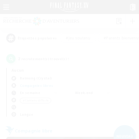
#Jeu soutenu
#Parents bienvenu
Étiquettes populaires
2
recrutement(s) trouvé(s) !
Aucun
Balmung (Crystal)
Compagnies libres
En semaine
Week-end
＃Contenu difficile
Langue
Compagnie libre
NOUVEAU