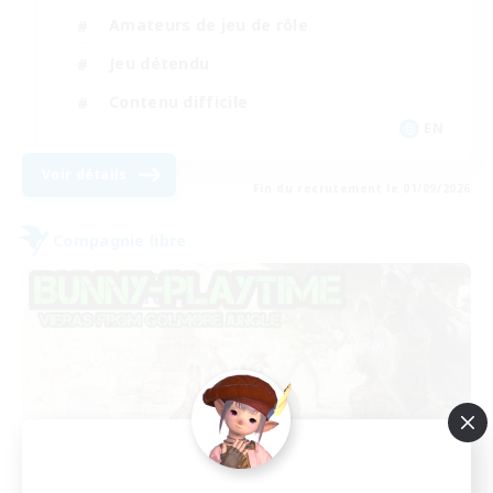
Amateurs de jeu de rôle
Jeu détendu
Contenu difficile
EN
Voir détails
Fin du recrutement le 01/09/2026
Compagnie libre