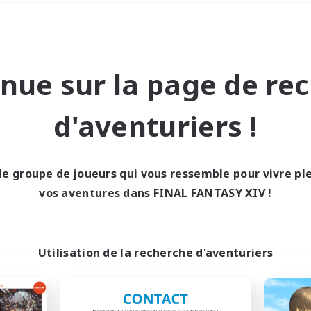
Week-end
＃Amateurs de logement
nue sur la page de re
d'aventuriers !
le groupe de joueurs qui vous ressemble pour vivre p
0 résultat
vos aventures dans FINAL FANTASY XIV !
cun recrutement trou
Utilisation de la recherche d'aventuriers
Réessayez avec des critères différents.