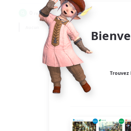
0
recrutement(s) trouvé(s) !
Aucun
En semaine
Bienve
Trouvez 
Au