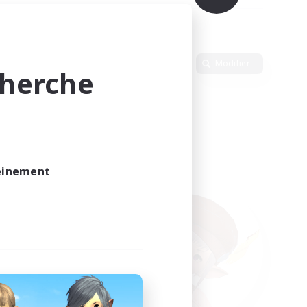
Langue
Modifier
cherche
leinement
vé.