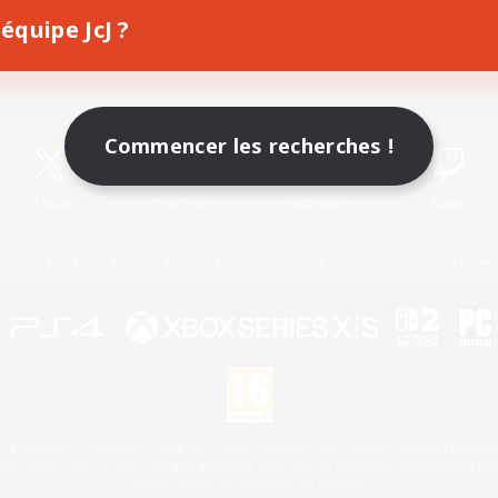
équipe JcJ ?
Télécharger le jeu
Informations officielles
Commencer les recherches !
X
/
News
YouTube
Instagram
Twitch
Licence
Règles et politiques
Politique de confidentialité
Politique d'utilisation des cookie
 Family Mark", "PlayStation", "PS5 logo", "PS5", "PS4 logo" and "PS4" are registered trademark
XBOX Sphere mark, the Series X|S logo and XBOX Series X|S are trademarks of the Microsoft gro
Nintendo Switch est une marque de Nintendo.