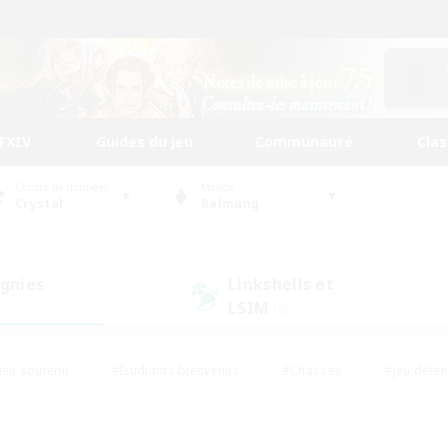
FFXIV
Guides du jeu
Communauté
Cla
Centre de données
Monde
Crystal
Balmung
gnies
Linkshells et
LSIM
0)
(0)
Jeu soutenu
#Étudiants bienvenus
#Chasses
#Jeu déte
nts joueurs
#Amateurs d'histoire
#Multilingue
#Amate
#Amateurs de JcJ
#Amateurs de mirage
#Carte aux trésors