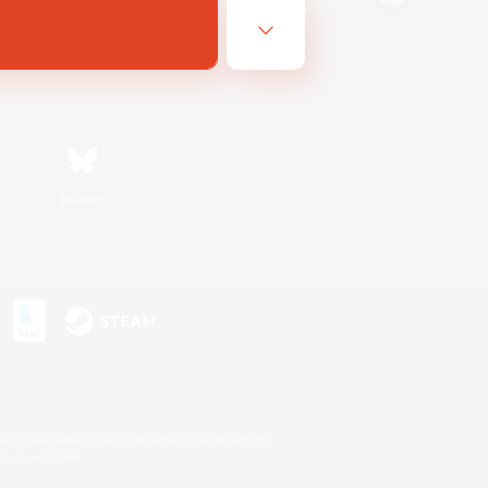
Bluesky
s
s or trademarks of Sony Interactive Entertainment Inc.
up of companies.