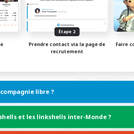
Étape 2
pe
Prendre contact via la page de
Faire c
recrutement
 compagnie libre ?
shells et les linkshells inter-Monde ?
Version mobile