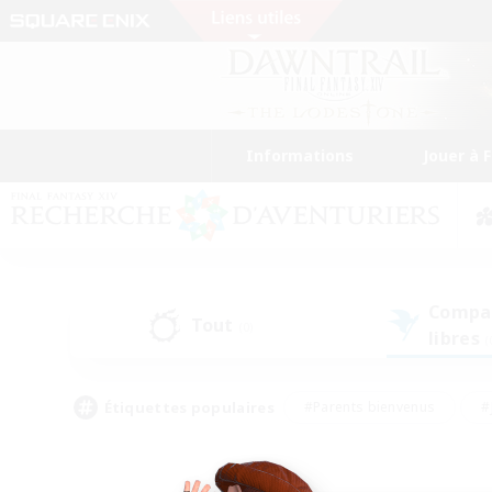
Informations
Jouer à 
Compa
Tout
(0)
libres
(
Étiquettes populaires
#Parents bienvenus
#
#Amateurs de capture d'écran
#Événeme
#Artisans/Récolteurs
#Débutants bienvenus