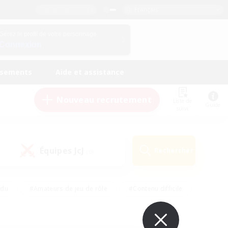
Français
Gérez le profil de votre personnage
Connexion
ssements
Aide et assistance
Nouveau recrutement
Liste de
Guide
suivi
Équipes JcJ
Rechercher
(0)
ndu
#Amateurs de jeu de rôle
#Contenu difficile
urs de logement
#Passe-temps/Intérêts
#Joueurs sociaux
#Travailleurs bienvenus