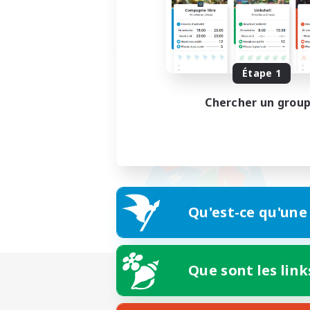
Étape 1
Chercher un grou
Qu'est-ce qu'une
Que sont les link