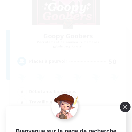
Goopy Goobers
Recrutement de nouveaux membres
Balmung [Crystal]
50
Places à pourvoir
Débutants bienvenus
Travailleurs bienvenus
Jeu détendu
Amateurs de jeu de rôle
EN
Bienvenue sur la page de recherche