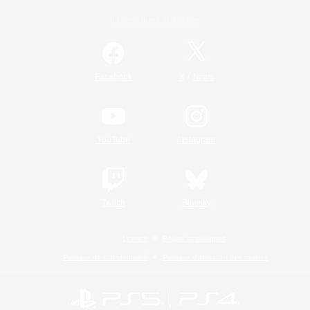
Informations officielles
/
Facebook
X
News
YouTube
Instagram
Twitch
Bluesky
Licence
Règles et politiques
Politique de confidentialité
Politique d'utilisation des cookies