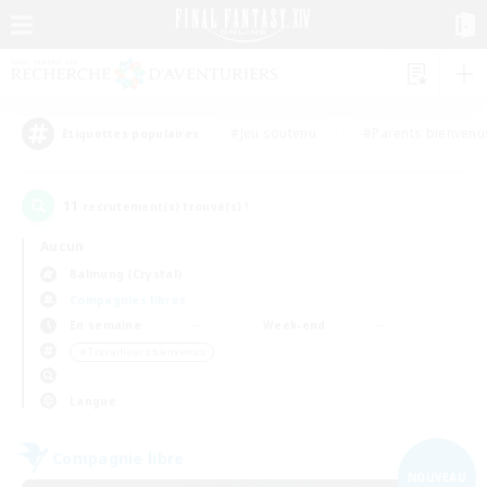
#Jeu soutenu
#Parents bienvenu
Étiquettes populaires
11
recrutement(s) trouvé(s) !
Aucun
Balmung (Crystal)
Compagnies libres
En semaine
Week-end
＃Travailleurs bienvenus
Langue
Compagnie libre
NOUVEAU