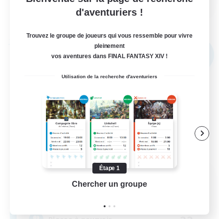
d'aventuriers !
Voir détails
Fin du recrutement le 04/09/2026
Trouvez le groupe de joueurs qui vous ressemble pour vivre
Compagnie libre
pleinement
NOUVEAU
vos aventures dans FINAL FANTASY XIV !
Utilisation de la recherche d'aventuriers
Étape 1
Impact Protocol
Chercher un groupe
Prend
Recrutement de nouveaux membres
Balmung [Crystal]