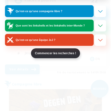
22
Places à pourvoir
Qu'est-ce qu'une compagnie libre ?
Active Discord/Community
Que sont les linkshells et les linkshells inter-Monde ?
Joueurs sociaux
Débutants bienvenus
Qu'est-ce qu'une équipe JcJ ?
Travailleurs bienvenus
Jeu détendu
Commencer les recherches !
EN
Voir détails
Fin du recrutement le 04/09/2026
Compagnie libre
NOUVEAU