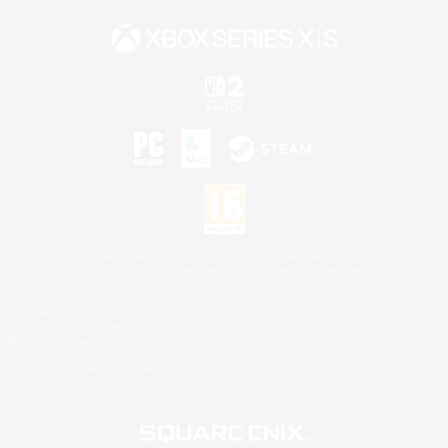
©2026 Sony Interactive Entertainment LLC."PlayStation Family Mark", "PlayStation", "PS5
logo", "PS5", "PS4 logo" and "PS4" are registered trademarks or trademarks of Sony
Interactive Entertainment Inc.
Microsoft, the XBOX Sphere mark, the Series X|S logo and XBOX Series X|S are trademarks
of the Microsoft group of companies.
Nintendo Switch est une marque de Nintendo.
Mac is a trademark of Apple Inc.
©2026 Valve Corporation. Steam et le logo Steam sont des marques déposées et/ou des
marques enregistrées par Valve Corporation aux É.U. et/ou dans d'autres pays.