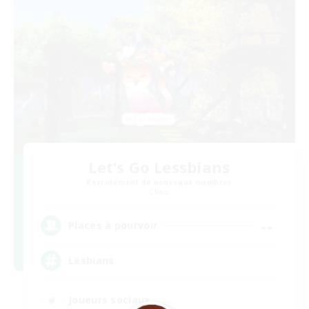
Let's Go Lessbians
Recrutement de nouveaux membres
Chaos
--
Places à pourvoir
Lesbians
Joueurs sociaux