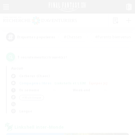
#Chasses
#Parents bienvenus
Étiquettes populaires
1
recrutement(s) trouvé(s) !
Aucun
Cerberus (Chaos)
Compagnies libres
Linkshells et LSIM
Équipes JcJ
En semaine
Week-end
＃Multilingue
Langue
Linkshell inter-Monde