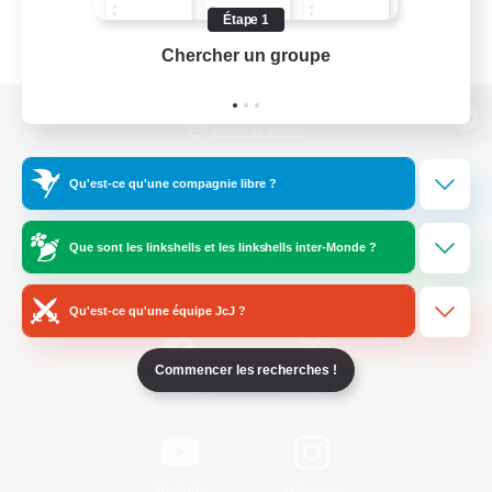
Étape 1
Chercher un groupe
Prend
Version de bureau
Qu'est-ce qu'une compagnie libre ?
Télécharger le jeu
Que sont les linkshells et les linkshells inter-Monde ?
Informations officielles
Qu'est-ce qu'une équipe JcJ ?
Commencer les recherches !
/
Facebook
X
News
YouTube
Instagram