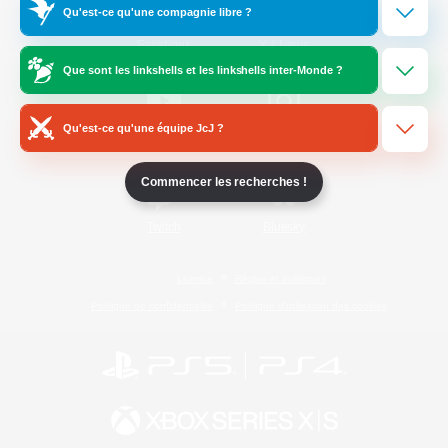
Qu'est-ce qu'une compagnie libre ?
/
Facebook
X
News
Que sont les linkshells et les linkshells inter-Monde ?
Qu'est-ce qu'une équipe JcJ ?
YouTube
Instagram
Commencer les recherches !
Twitch
Bluesky
Licence
Règles et politiques
Politique de confidentialité
Politique d'utilisation des cookies