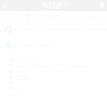
#Parents bienvenus
#Multilingu
Étiquettes populaires
0
recrutement(s) trouvé(s) !
Aucun
Cerberus (Chaos)
Compagnies libres
Linkshells et LSIM
Équipes JcJ
En semaine
Week-end
＃Chasses
Langue