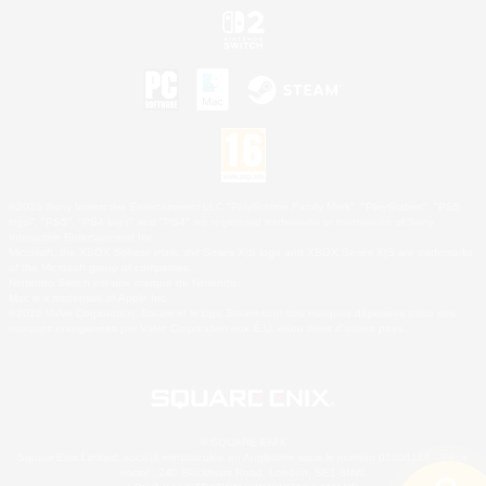
©2026 Sony Interactive Entertainment LLC."PlayStation Family Mark", "PlayStation", "PS5
logo", "PS5", "PS4 logo" and "PS4" are registered trademarks or trademarks of Sony
Interactive Entertainment Inc.
Microsoft, the XBOX Sphere mark, the Series X|S logo and XBOX Series X|S are trademarks
of the Microsoft group of companies.
Nintendo Switch est une marque de Nintendo.
Mac is a trademark of Apple Inc.
©2026 Valve Corporation. Steam et le logo Steam sont des marques déposées et/ou des
marques enregistrées par Valve Corporation aux É.U. et/ou dans d'autres pays.
© SQUARE ENIX
Square Enix Limited, société immatriculée en Angleterre sous le numéro 01804186 - Siège
social : 240 Blackfriars Road, London, SE1 8NW.