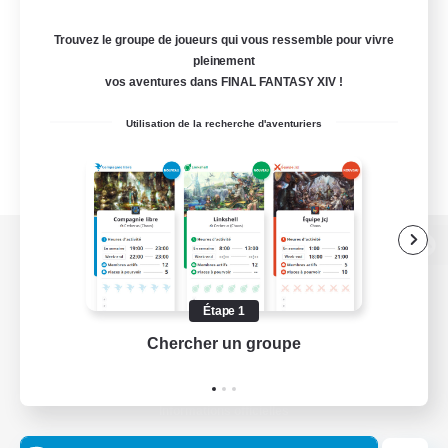
Trouvez le groupe de joueurs qui vous ressemble pour vivre
pleinement
vos aventures dans FINAL FANTASY XIV !
Utilisation de la recherche d'aventuriers
Version de bureau
Étape 1
Chercher un groupe
Prend
Télécharger le jeu
Informations officielles