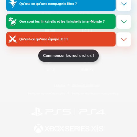
Qu'est-ce qu'une compagnie libre ?
/
Facebook
X
News
Que sont les linkshells et les linkshells inter-Monde ?
Qu'est-ce qu'une équipe JcJ ?
YouTube
Instagram
Commencer les recherches !
Twitch
Bluesky
Licence
Règles et politiques
Politique de confidentialité
Politique d'utilisation des cookies