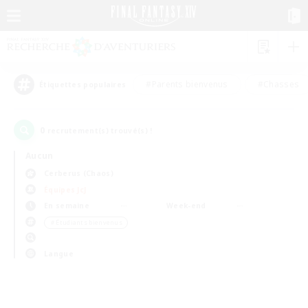
#Parents bienvenus
#Chasses
Étiquettes populaires
0
recrutement(s) trouvé(s) !
Aucun
Cerberus (Chaos)
Équipes JcJ
En semaine
Week-end
＃Étudiants bienvenus
Langue