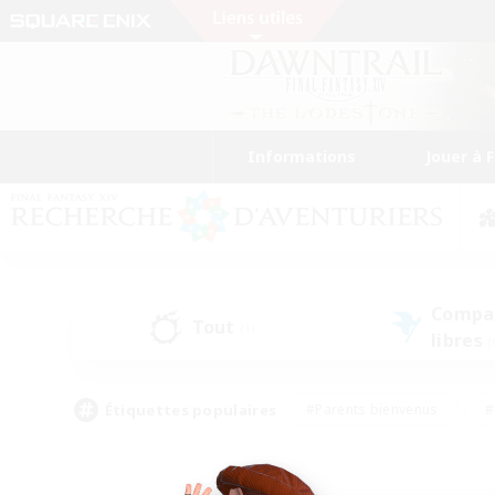
Informations
Jouer à 
Compa
Tout
(1)
libres
(
Étiquettes populaires
#Parents bienvenus
#
#Amateurs d'histoire
#Étudiants bienve
#Artisans/Récolteurs
#Amateurs de JcJ
#A