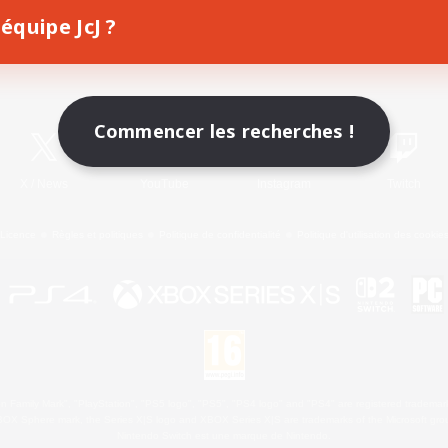
équipe JcJ ?
Télécharger le jeu
Informations officielles
Commencer les recherches !
X
/
News
YouTube
Instagram
Twitch
Licence
Règles et politiques
Politique de confidentialité
Politique d'utilisation des cookie
 Family Mark", "PlayStation", "PS5 logo", "PS5", "PS4 logo" and "PS4" are registered trademark
XBOX Sphere mark, the Series X|S logo and XBOX Series X|S are trademarks of the Microsoft gro
Nintendo Switch est une marque de Nintendo.