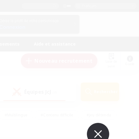
Français
Gérez le profil de votre personnage
Connexion
ssements
Aide et assistance
Nouveau recrutement
Liste de
Guide
suivi
Équipes JcJ
Rechercher
(0)
#Multilingue
#Contenu difficile
#Jeu détendu
#Amateurs de jeu de rôle
#Jeu soutenu
#Débutants bienvenus
#Travailleurs bienvenus