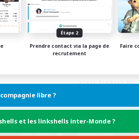
Étape 2
pe
Prendre contact via la page de
Faire c
recrutement
 compagnie libre ?
shells et les linkshells inter-Monde ?
Version mobile