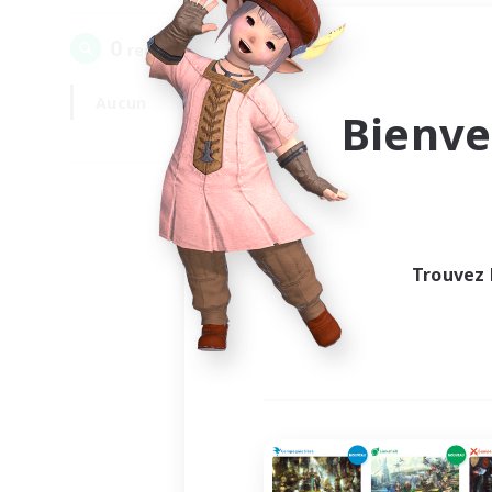
0
recrutement(s) trouvé(s) !
Aucun
En semaine
Bienve
Trouvez 
Au