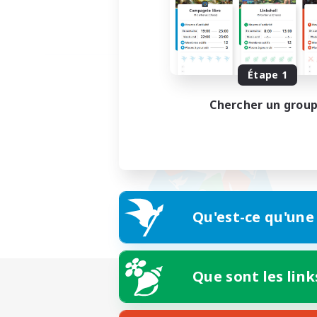
Étape 1
Chercher un grou
Qu'est-ce qu'une
Que sont les link