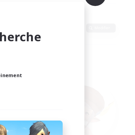
Langue
Modifier
cherche
leinement
vé.