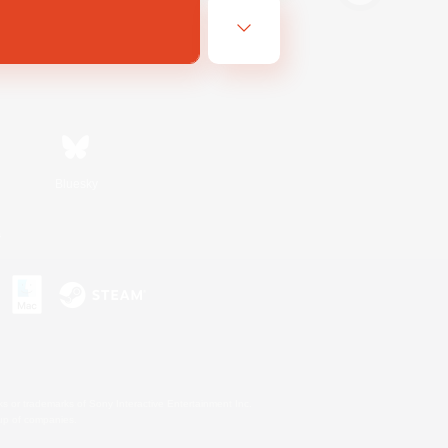
Bluesky
s
s or trademarks of Sony Interactive Entertainment Inc.
up of companies.