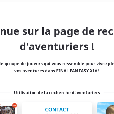
Week-end
＃Étudiants bienvenus
nue sur la page de re
d'aventuriers !
le groupe de joueurs qui vous ressemble pour vivre p
0 résultat
vos aventures dans FINAL FANTASY XIV !
cun recrutement trou
Utilisation de la recherche d'aventuriers
Réessayez avec des critères différents.