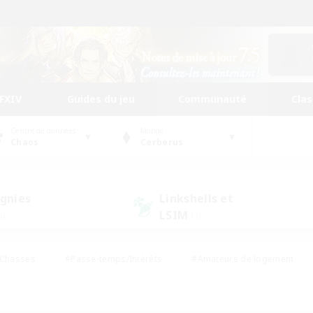
FFXIV
Guides du jeu
Communauté
Cla
Centre de données
Monde
Chaos
Cerberus
gnies
Linkshells et
LSIM
0)
(1)
Chasses
#Passe-temps/Intérêts
#Amateurs de logement
nus
#Amateurs de capture d'écran
#Événements joueurs
mateurs de mirage
#Carte aux trésors
#Joueurs sociaux