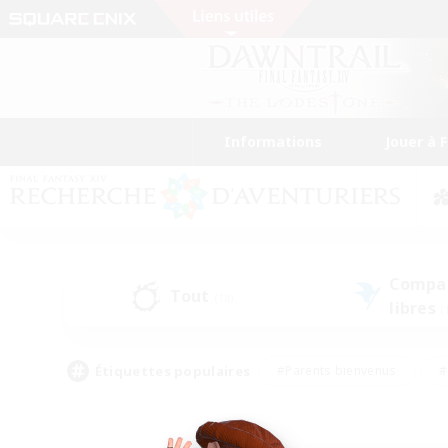
Informations
Jouer à 
Compa
Tout
(18)
libres
(
Étiquettes populaires
#Parents bienvenus
#
#Amateurs d'histoire
#Étudiants bienve
#Artisans/Récolteurs
#Amateurs de JcJ
#A