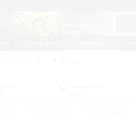
FFXIV
Guides du jeu
Communauté
Cla
Centre de données
Monde
Chaos
Spriggan
gnies
Linkshells et
LSIM
14)
(4)
Chasses
#Passe-temps/Intérêts
#Amateurs de logement
nus
#Amateurs de capture d'écran
#Événements joueurs
mateurs de mirage
#Carte aux trésors
#Joueurs sociaux