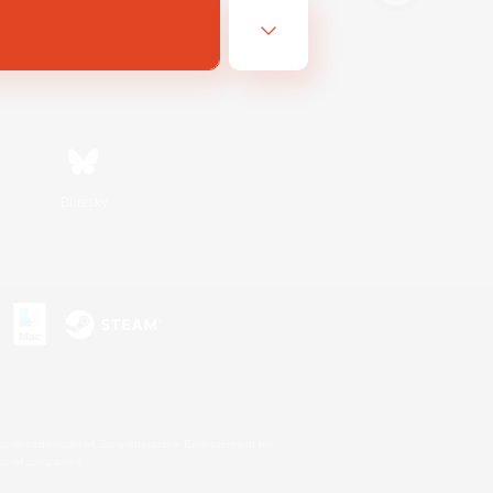
Bluesky
s
s or trademarks of Sony Interactive Entertainment Inc.
up of companies.