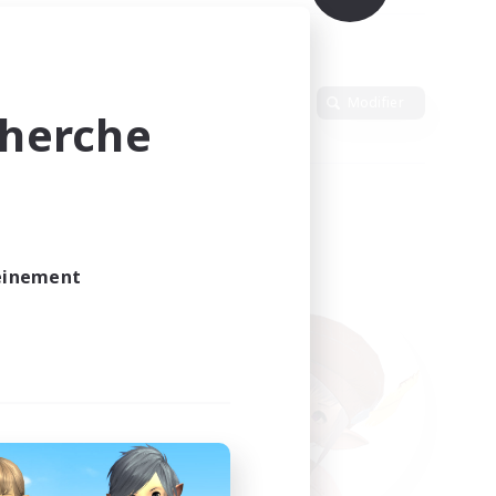
Langue
Modifier
cherche
leinement
vé.