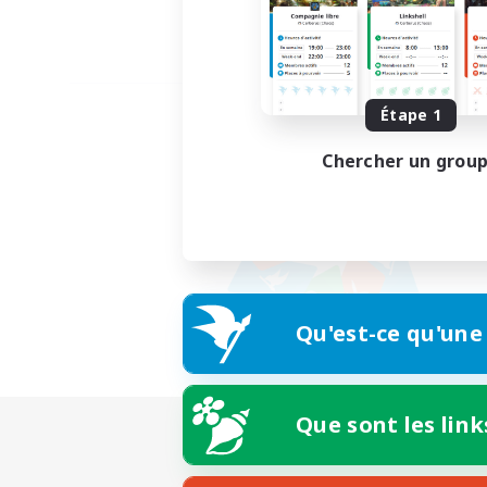
Étape 1
Chercher un grou
Qu'est-ce qu'une
Que sont les link