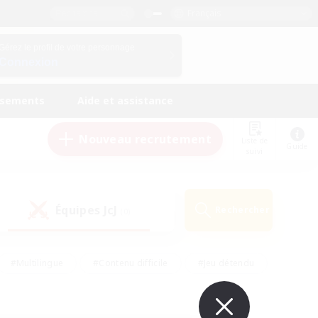
Français
Gérez le profil de votre personnage
Connexion
ssements
Aide et assistance
Nouveau recrutement
Liste de
Guide
suivi
Équipes JcJ
Rechercher
(0)
#Multilingue
#Contenu difficile
#Jeu détendu
#Amateurs de jeu de rôle
#Jeu soutenu
#Débutants bienvenus
#Travailleurs bienvenus