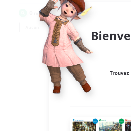
0
recrutement(s) trouvé(s) !
Aucun
En semaine
Bienve
Trouvez 
Au