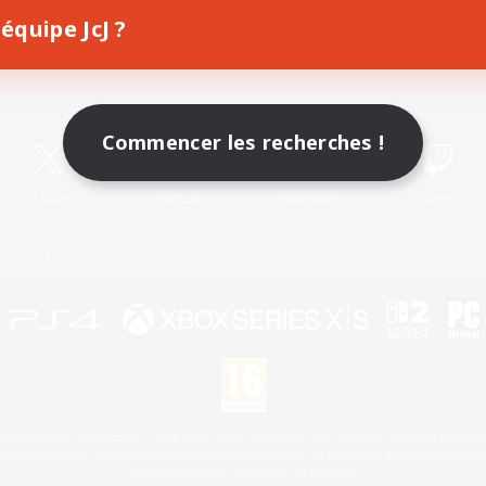
équipe JcJ ?
Télécharger le jeu
Informations officielles
Commencer les recherches !
X
/
News
YouTube
Instagram
Twitch
Licence
Règles et politiques
Politique de confidentialité
Politique d'utilisation des cookie
 Family Mark", "PlayStation", "PS5 logo", "PS5", "PS4 logo" and "PS4" are registered trademark
XBOX Sphere mark, the Series X|S logo and XBOX Series X|S are trademarks of the Microsoft gro
Nintendo Switch est une marque de Nintendo.