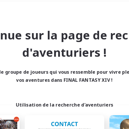
Week-end
＃Travailleurs bienvenus
nue sur la page de re
d'aventuriers !
le groupe de joueurs qui vous ressemble pour vivre p
0 résultat
vos aventures dans FINAL FANTASY XIV !
cun recrutement trou
Utilisation de la recherche d'aventuriers
Réessayez avec des critères différents.