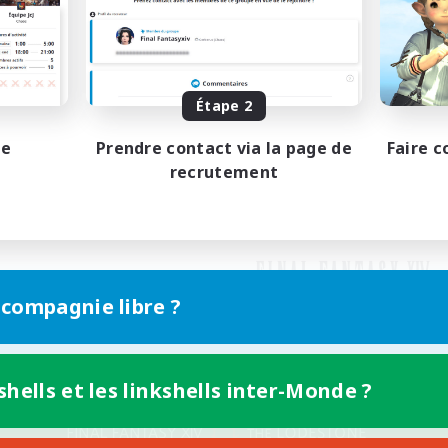
Étape 2
pe
Prendre contact via la page de
Faire c
recrutement
 compagnie libre ?
shells et les linkshells inter-Monde ?
Version mobile