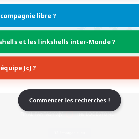
 compagnie libre ?
shells et les linkshells inter-Monde ?
équipe JcJ ?
Commencer les recherches !
Version mobile
Télécharger le jeu