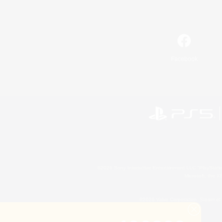
Facebook
©2026 Sony Interactive Entertainment LLC."PlayStation
Microsoft, the 
©2026 Valve Corporation. Steam et 