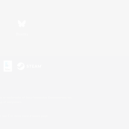
Bluesky
s
s or trademarks of Sony Interactive Entertainment Inc.
up of companies.
 aux É.U. et/ou dans d'autres pays.