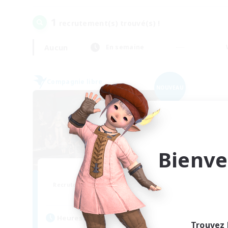
1
recrutement(s) trouvé(s) !
Aucun
En semaine
Compagnie libre
NOUVEAU
Bienve
Nevermore
Recrutement de nouveaux membres
Cerberus [Chaos]
Heures d'activité
Trouvez 