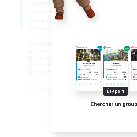
18:00
24:00
En semaine
11:00
24:00
Week-end
25
Membres actifs
4
Places à pourvoir
Russian
Débutants bienvenus
Contenu difficile
Jeu détendu
Amateurs d'histoire
EN
Fin du recrutement le 31/08/2026
Étape 1
Chercher un grou