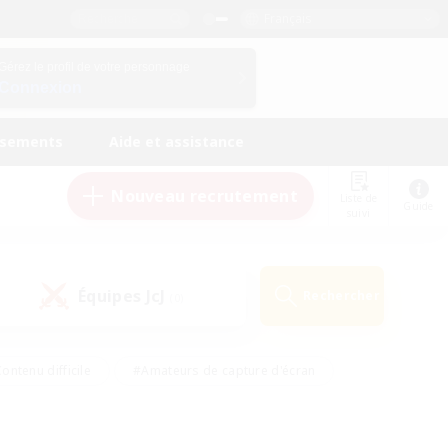
Français
Gérez le profil de votre personnage
Connexion
ssements
Aide et assistance
Nouveau recrutement
Liste de
Guide
suivi
Équipes JcJ
Rechercher
(0)
ontenu difficile
#Amateurs de capture d'écran
ire
#Événements joueurs
#Amateurs de JcJ
#Joueurs sociaux
#Travailleurs bienvenus