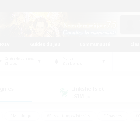
FFXIV
Guides du jeu
Communauté
Cla
Centre de données
Monde
Chaos
Cerberus
gnies
Linkshells et
LSIM
1)
(0)
#Multilingue
#Passe-temps/Intérêts
#Chasses
#C
rs de jeu de rôle
#Amateurs de logement
#Amateurs d'histo
#Débutants bienvenus
#Jeu soutenu
#Carte aux trésors