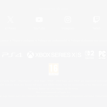
Informations officielles
X
/
News
YouTube
Instagram
Twitch
Licence
Règles et politiques
Politique de confidentialité
Politique d'utilisation des cookie
 Family Mark", "PlayStation", "PS5 logo", "PS5", "PS4 logo" and "PS4" are registered trademark
XBOX Sphere mark, the Series X|S logo and XBOX Series X|S are trademarks of the Microsoft gro
Nintendo Switch est une marque de Nintendo.
Mac is a trademark of Apple Inc.
le logo Steam sont des marques déposées et/ou des marques enregistrées par Valve Corporation