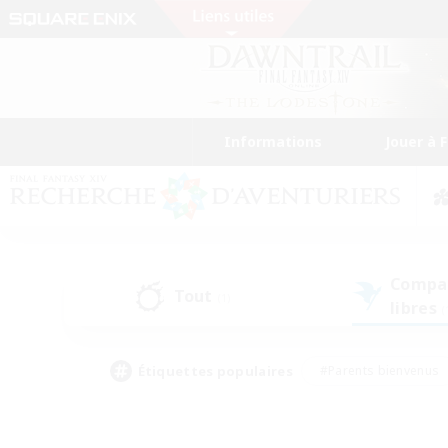
Informations
Jouer à 
Compa
Tout
(1)
libres
(
Étiquettes populaires
#Parents bienvenus
#Étudiants bienvenus
#Jeu détendu
#Amateu
#Amateurs de mirage
#Artisans/Récolteurs