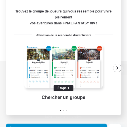
Trouvez le groupe de joueurs qui vous ressemble pour vivre
pleinement
vos aventures dans FINAL FANTASY XIV !
Utilisation de la recherche d'aventuriers
Version de bureau
Étape 1
Chercher un groupe
Prend
Télécharger le jeu
Informations officielles