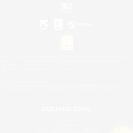
©2026 Sony Interactive Entertainment LLC."PlayStation Family Mark", "PlayStation", "PS5
logo", "PS5", "PS4 logo" and "PS4" are registered trademarks or trademarks of Sony
Interactive Entertainment Inc.
Microsoft, the XBOX Sphere mark, the Series X|S logo and XBOX Series X|S are trademarks
of the Microsoft group of companies.
Nintendo Switch est une marque de Nintendo.
Mac is a trademark of Apple Inc.
©2026 Valve Corporation. Steam et le logo Steam sont des marques déposées et/ou des
marques enregistrées par Valve Corporation aux É.U. et/ou dans d'autres pays.
© SQUARE ENIX
Square Enix Limited, société immatriculée en Angleterre sous le numéro 01804186 - Siège
social : 240 Blackfriars Road, London, SE1 8NW.