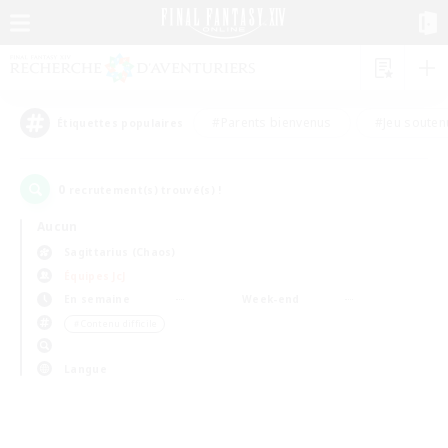
#Parents bienvenus
#Jeu souten
Étiquettes populaires
0
recrutement(s) trouvé(s) !
Aucun
Sagittarius (Chaos)
Équipes JcJ
En semaine
Week-end
＃Contenu difficile
Langue