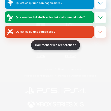
Qu'est-ce qu'une compagnie libre ?
/
Facebook
X
News
Que sont les linkshells et les linkshells inter-Monde ?
Qu'est-ce qu'une équipe JcJ ?
YouTube
Instagram
Commencer les recherches !
Twitch
Bluesky
Licence
Règles et politiques
Politique de confidentialité
Politique d'utilisation des cookies