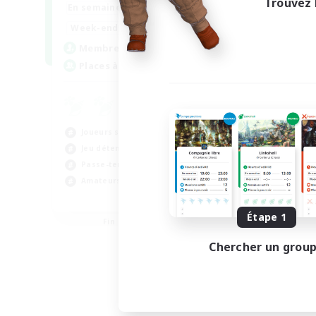
Trouvez 
1:00
24:00
En semaine
1:00
24:00
Week-end
6
Membres actifs
60
Places à pourvoir
Joueurs sociaux
Jeu détendu
Passe-temps/Intérêts
Amateurs de capture d'écran
EN / DE / FR
Étape 1
Fin du recrutement le 05/09/2026
Chercher un grou