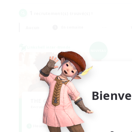
1
recrutement(s) trouvé(s) !
Aucun
En semaine
Linkshell inter-Monde
NOUVEAU
Bienve
THE G4Y BROS - CHAOS
Recrutement de nouveaux membres
Chaos
Heures d'activité