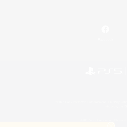
Facebook
©2026 Sony Interactive Entertainment LLC."PlayStation
Microsoft, the 
©2026 Valve Corporation. Steam et 