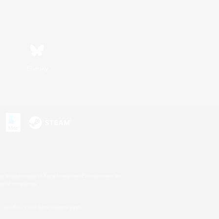
Bluesky
s
s or trademarks of Sony Interactive Entertainment Inc.
up of companies.
 aux É.U. et/ou dans d'autres pays.