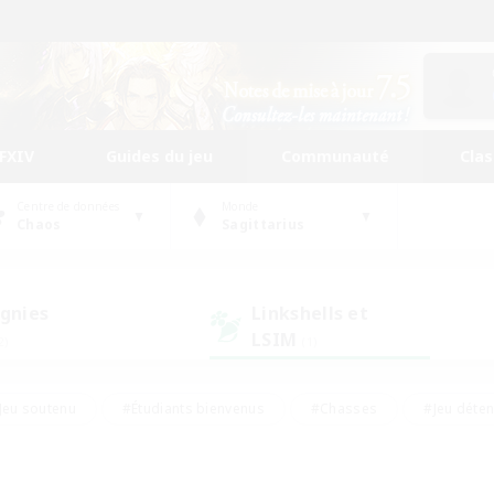
FFXIV
Guides du jeu
Communauté
Cla
Centre de données
Monde
Chaos
Sagittarius
gnies
Linkshells et
LSIM
2)
(1)
Jeu soutenu
#Étudiants bienvenus
#Chasses
#Jeu déte
nts joueurs
#Amateurs d'histoire
#Multilingue
#Amate
#Amateurs de JcJ
#Amateurs de mirage
#Carte aux trésors