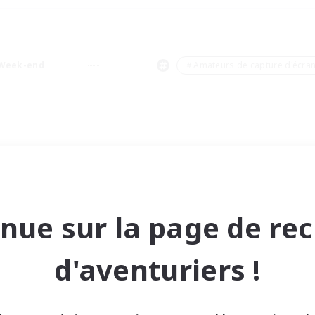
Week-end
＃Amateurs de capture d'écra
nue sur la page de re
d'aventuriers !