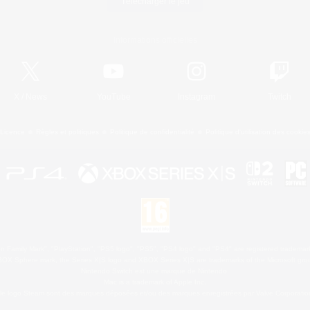
Télécharger le jeu
Informations officielles
X
/
News
YouTube
Instagram
Twitch
Licence
Règles et politiques
Politique de confidentialité
Politique d'utilisation des cookie
 Family Mark", "PlayStation", "PS5 logo", "PS5", "PS4 logo" and "PS4" are registered trademark
XBOX Sphere mark, the Series X|S logo and XBOX Series X|S are trademarks of the Microsoft gro
Nintendo Switch est une marque de Nintendo.
Mac is a trademark of Apple Inc.
le logo Steam sont des marques déposées et/ou des marques enregistrées par Valve Corporation