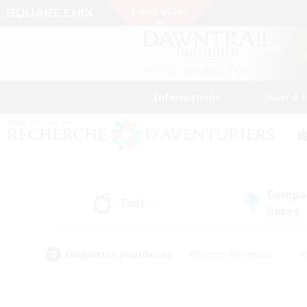
Informations
Jouer à 
Compa
Tout
(3)
libres
(
Étiquettes populaires
#Parents bienvenus
#
#Amateurs de capture d'écran
#Événeme
#Artisans/Récolteurs
#Débutants bienvenus