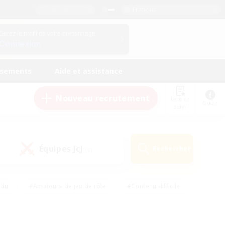
Français
Gérez le profil de votre personnage
Connexion
ssements
Aide et assistance
Nouveau recrutement
Liste de
Guide
suivi
Équipes JcJ
Rechercher
(0)
ndu
#Amateurs de jeu de rôle
#Contenu difficile
urs de logement
#Passe-temps/Intérêts
#Joueurs sociaux
#Travailleurs bienvenus