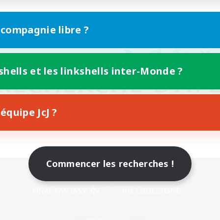
 compagnie libre ?
shells et les linkshells inter-Monde ?
équipe JcJ ?
Commencer les recherches !
Version mobile