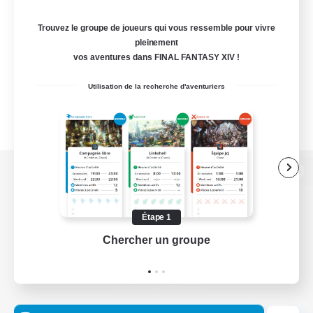
Trouvez le groupe de joueurs qui vous ressemble pour vivre
pleinement
vos aventures dans FINAL FANTASY XIV !
Utilisation de la recherche d'aventuriers
Version de bureau
Étape 1
Chercher un groupe
Prend
Télécharger le jeu
Informations officielles