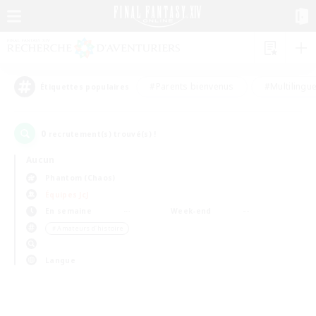
#Parents bienvenus
#Multilingu
Étiquettes populaires
0
recrutement(s) trouvé(s) !
Aucun
Phantom (Chaos)
Équipes JcJ
En semaine
Week-end
＃Amateurs d'histoire
Langue