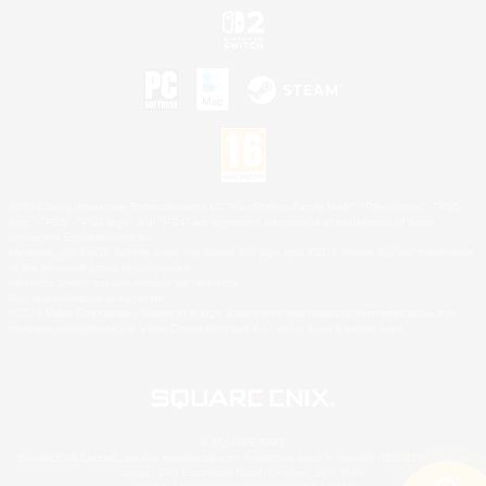
©2026 Sony Interactive Entertainment LLC."PlayStation Family Mark", "PlayStation", "PS5
logo", "PS5", "PS4 logo" and "PS4" are registered trademarks or trademarks of Sony
Interactive Entertainment Inc.
Microsoft, the XBOX Sphere mark, the Series X|S logo and XBOX Series X|S are trademarks
of the Microsoft group of companies.
Nintendo Switch est une marque de Nintendo.
Mac is a trademark of Apple Inc.
©2026 Valve Corporation. Steam et le logo Steam sont des marques déposées et/ou des
marques enregistrées par Valve Corporation aux É.U. et/ou dans d'autres pays.
© SQUARE ENIX
Square Enix Limited, société immatriculée en Angleterre sous le numéro 01804186 - Siège
social : 240 Blackfriars Road, London, SE1 8NW.