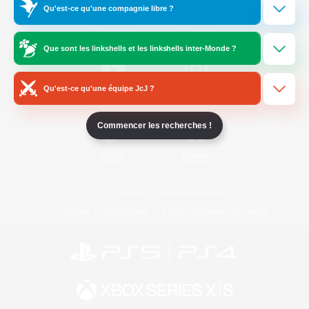
Qu'est-ce qu'une compagnie libre ?
/
Facebook
X
News
Que sont les linkshells et les linkshells inter-Monde ?
Qu'est-ce qu'une équipe JcJ ?
YouTube
Instagram
Commencer les recherches !
Twitch
Bluesky
Licence
Règles et politiques
Politique de confidentialité
Politique d'utilisation des cookies