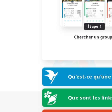
Étape 1
Chercher un grou
Qu'est-ce qu'une
Que sont les link