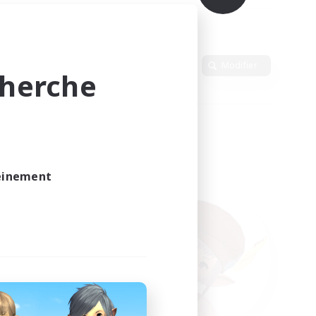
Langue
Modifier
cherche
leinement
vé.