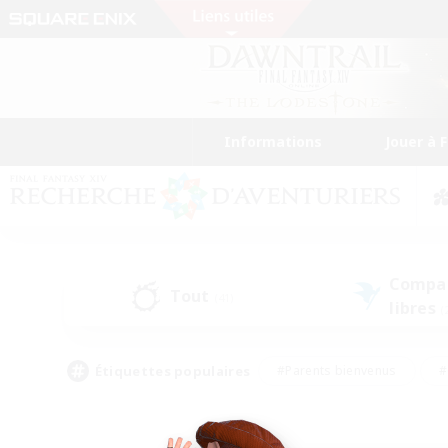
Informations
Jouer à 
Compa
Tout
(41)
libres
(
Étiquettes populaires
#Parents bienvenus
#
#Amateurs d'histoire
#Étudiants bienve
#Artisans/Récolteurs
#Amateurs de JcJ
#A