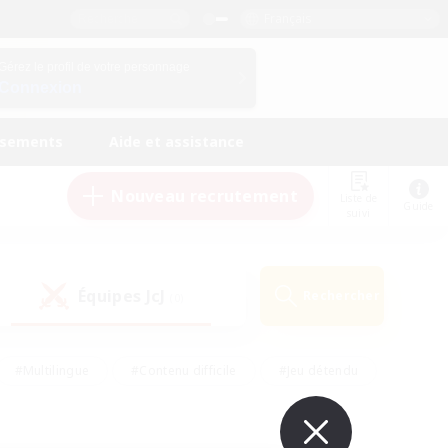
Français
Gérez le profil de votre personnage
Connexion
ssements
Aide et assistance
Nouveau recrutement
Liste de
Guide
suivi
Équipes JcJ
Rechercher
(0)
#Multilingue
#Contenu difficile
#Jeu détendu
#Amateurs de jeu de rôle
#Jeu soutenu
#Débutants bienvenus
#Travailleurs bienvenus