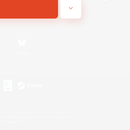
Bluesky
s
s or trademarks of Sony Interactive Entertainment Inc.
up of companies.