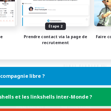
Étape 2
pe
Prendre contact via la page de
Faire c
recrutement
 compagnie libre ?
shells et les linkshells inter-Monde ?
Version mobile