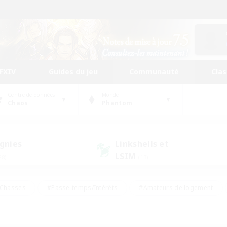
FFXIV
Guides du jeu
Communauté
Cla
Centre de données
Monde
Chaos
Phantom
gnies
Linkshells et
LSIM
28)
(13)
Chasses
#Passe-temps/Intérêts
#Amateurs de logement
nus
#Amateurs de capture d'écran
#Événements joueurs
mateurs de mirage
#Carte aux trésors
#Joueurs sociaux