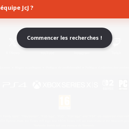
équipe JcJ ?
Télécharger le jeu
Informations officielles
Commencer les recherches !
X
/
News
YouTube
Instagram
Twitch
Licence
Règles et politiques
Politique de confidentialité
Politique d'utilisation des cookie
 Family Mark", "PlayStation", "PS5 logo", "PS5", "PS4 logo" and "PS4" are registered trademark
XBOX Sphere mark, the Series X|S logo and XBOX Series X|S are trademarks of the Microsoft gro
Nintendo Switch est une marque de Nintendo.