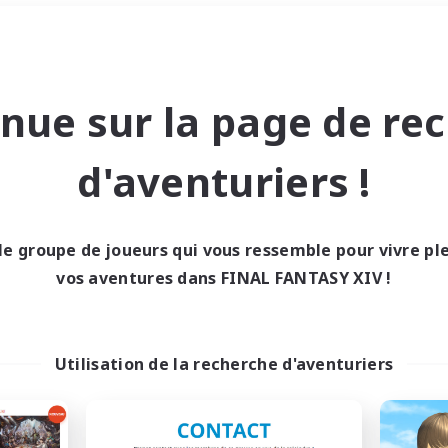
Week-end
＃Débutants bienvenus
nue sur la page de re
d'aventuriers !
le groupe de joueurs qui vous ressemble pour vivre p
0 résultat
vos aventures dans FINAL FANTASY XIV !
cun recrutement trou
Utilisation de la recherche d'aventuriers
Réessayez avec des critères différents.