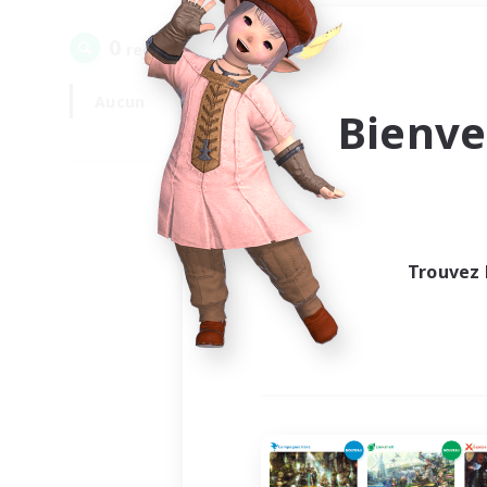
0
recrutement(s) trouvé(s) !
Aucun
En semaine
Bienve
Trouvez 
Au