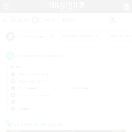
#Parents bienvenus
#Jeu souten
Étiquettes populaires
1
recrutement(s) trouvé(s) !
Aucun
Phantom (Chaos)
Linkshells et LSIM
En semaine
Week-end
＃Carte aux trésors
Langue
Linkshell inter-Monde