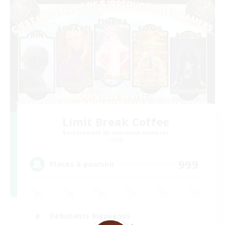
Limit Break Coffee
Recrutement de nouveaux membres
Chaos
999
Places à pourvoir
Débutants bienvenus