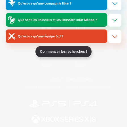
Qu'est-ce qu'une compagnie libre ?
/
Facebook
X
News
Que sont les linkshells et les linkshells inter-Monde ?
Qu'est-ce qu'une équipe JcJ ?
YouTube
Instagram
Commencer les recherches !
Twitch
Bluesky
Licence
Règles et politiques
Politique de confidentialité
Politique d'utilisation des cookies