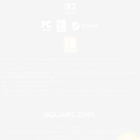
©2026 Sony Interactive Entertainment LLC."PlayStation Family Mark", "PlayStation", "PS5
logo", "PS5", "PS4 logo" and "PS4" are registered trademarks or trademarks of Sony
Interactive Entertainment Inc.
Microsoft, the XBOX Sphere mark, the Series X|S logo and XBOX Series X|S are trademarks
of the Microsoft group of companies.
Nintendo Switch est une marque de Nintendo.
Mac is a trademark of Apple Inc.
©2026 Valve Corporation. Steam et le logo Steam sont des marques déposées et/ou des
marques enregistrées par Valve Corporation aux É.U. et/ou dans d'autres pays.
© SQUARE ENIX
Square Enix Limited, société immatriculée en Angleterre sous le numéro 01804186 - Siège
social : 240 Blackfriars Road, London, SE1 8NW.