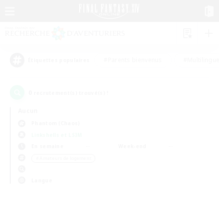
#Parents bienvenus
#Multilingu
Étiquettes populaires
0
recrutement(s) trouvé(s) !
Aucun
Phantom (Chaos)
Linkshells et LSIM
En semaine
Week-end
＃Amateurs de logement
Langue