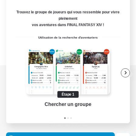
Trouvez le groupe de joueurs qui vous ressemble pour vivre
pleinement
vos aventures dans FINAL FANTASY XIV !
Utilisation de la recherche d'aventuriers
Version de bureau
Étape 1
Chercher un groupe
Prend
Télécharger le jeu
Informations officielles