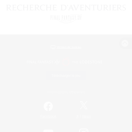
Version de bureau
Télécharger le jeu
Informations officielles
/
Facebook
X
News