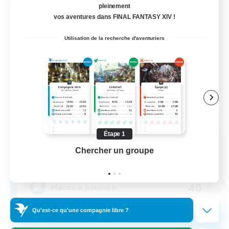
Compagnie libre
pleinement
vos aventures dans FINAL FANTASY XIV !
Utilisation de la recherche d'aventuriers
Étape 1
Mischief
Chercher un groupe
Prend
Recrutement de nouveaux membres
Phantom [Chaos]
40
Places à pourvoir
Qu'est-ce qu'une compagnie libre ?
Rats