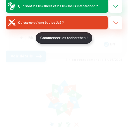
Que sont les linkshells et les linkshells inter-Monde ?
Débutants bienvenus
Joueurs sociaux
Qu'est-ce qu'une équipe JcJ ?
Jeu détendu
Multilingue
Commencer les recherches !
EN
Voir détails
Fin du recrutement le 14/08/2026