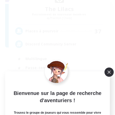
The Lilacs
Recrutement de nouveaux membres
Phantom [Chaos]
37
Places à pourvoir
Discord Community Server
Multilingue
Passe-temps/Intérêts
Joueurs sociaux
Jeu détendu
EN
Bienvenue sur la page de recherche
d'aventuriers !
Voir détails
Fin du recrutement le 25/08/2026
Trouvez le groupe de joueurs qui vous ressemble pour vivre