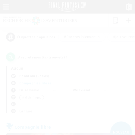
#Parents bienvenus
#Jeu souten
Étiquettes populaires
3
recrutement(s) trouvé(s) !
Aucun
Phantom (Chaos)
Compagnies libres
En semaine
Week-end
＃Multilingue
Langue
Compagnie libre
NOUVEAU