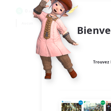
0
recrutement(s) trouvé(s) !
Aucun
En semaine
Bienve
Trouvez 
Au