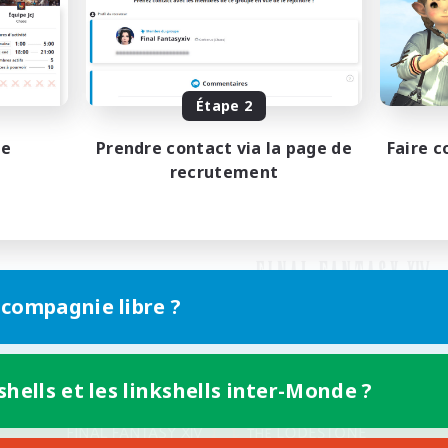
Étape 2
pe
Prendre contact via la page de
Faire c
recrutement
 compagnie libre ?
shells et les linkshells inter-Monde ?
Version mobile