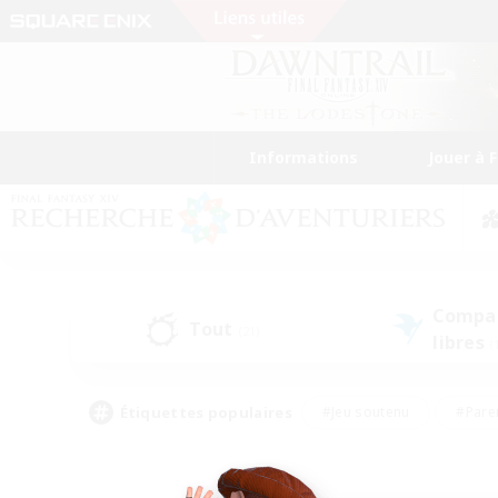
Informations
Jouer à 
Compa
Tout
(21)
libres
(
Étiquettes populaires
#Jeu soutenu
#Pare
#Chasses
#Jeu détendu
#Multil
#Amateurs de capture d'écran
#Amateurs d'histoire