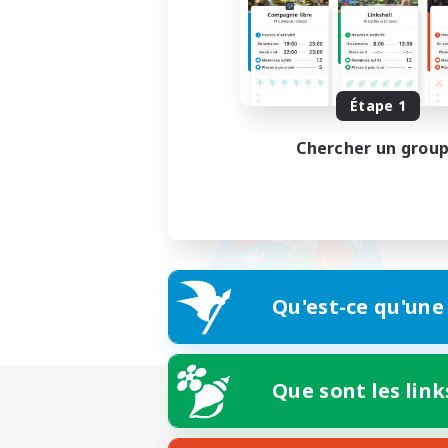
Étape 1
Chercher un grou
Qu'est-ce qu'une
Que sont les link