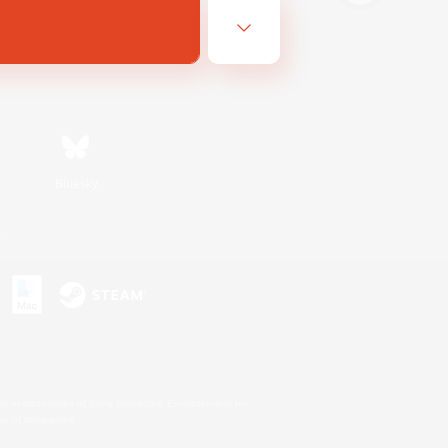
Bluesky
s
s or trademarks of Sony Interactive Entertainment Inc.
up of companies.