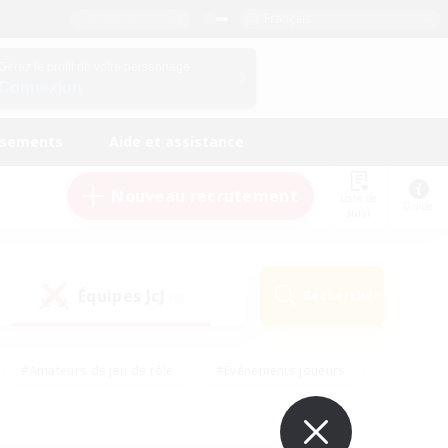
Français
Gérez le profil de votre personnage
Connexion
ssements
Aide et assistance
Nouveau recrutement
Liste de
Guide
suivi
Équipes JcJ
Rechercher
(0)
#Amateurs de jeu de rôle
#Événements joueurs
nts bienvenus
#Passe-temps/Intérêts
eurs
#Travailleurs bienvenus
#Joueurs sociaux