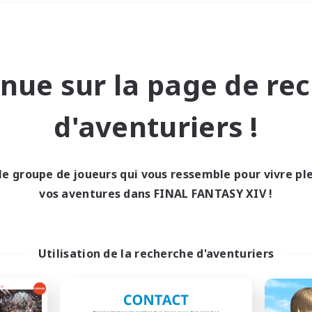
Week-end
＃Contenu difficile
nue sur la page de re
d'aventuriers !
le groupe de joueurs qui vous ressemble pour vivre p
0 résultat
vos aventures dans FINAL FANTASY XIV !
cun recrutement trou
Utilisation de la recherche d'aventuriers
Réessayez avec des critères différents.