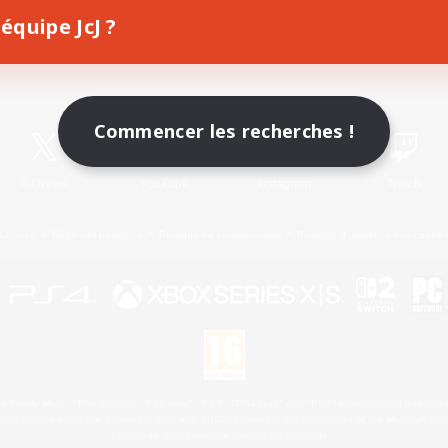
équipe JcJ ?
Télécharger le jeu
Informations officielles
Commencer les recherches !
X
/
News
YouTube
Instagram
Twitch
Licence
Règles et politiques
Politique de confidentialité
Politique d'utilisation des cookie
 Family Mark", "PlayStation", "PS5 logo", "PS5", "PS4 logo" and "PS4" are registered trademark
XBOX Sphere mark, the Series X|S logo and XBOX Series X|S are trademarks of the Microsoft gro
Nintendo Switch est une marque de Nintendo.