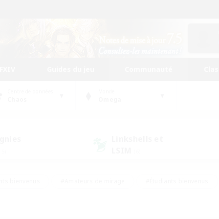
FFXIV
Guides du jeu
Communauté
Cla
Centre de données
Monde
Chaos
Omega
gnies
Linkshells et
LSIM
15)
(6)
nts bienvenus
#Amateurs de mirage
#Étudiants bienvenus
ingue
#Amateurs de logement
#Amateurs de JcJ
#Débuta
#Contenu difficile
#Carte aux trésors
#Artisans/Récolt