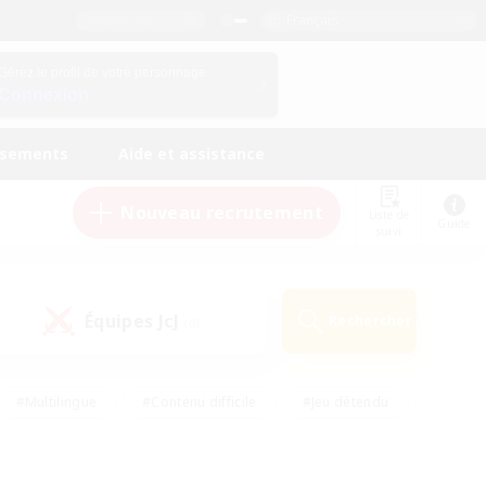
Français
Gérez le profil de votre personnage
Connexion
ssements
Aide et assistance
Nouveau recrutement
Liste de
Guide
suivi
Équipes JcJ
Rechercher
(0)
#Multilingue
#Contenu difficile
#Jeu détendu
#Amateurs de jeu de rôle
#Jeu soutenu
#Débutants bienvenus
#Travailleurs bienvenus