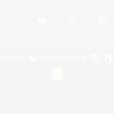
Informations officielles
X
/
News
YouTube
Instagram
Twitch
Licence
Règles et politiques
Politique de confidentialité
Politique d'utilisation des cookie
 Family Mark", "PlayStation", "PS5 logo", "PS5", "PS4 logo" and "PS4" are registered trademark
XBOX Sphere mark, the Series X|S logo and XBOX Series X|S are trademarks of the Microsoft gro
Nintendo Switch est une marque de Nintendo.
Mac is a trademark of Apple Inc.
le logo Steam sont des marques déposées et/ou des marques enregistrées par Valve Corporation