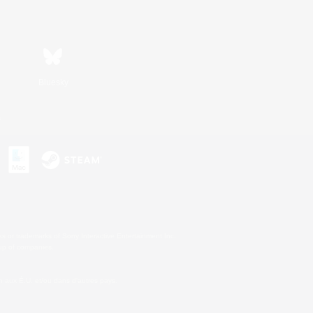
Bluesky
s
s or trademarks of Sony Interactive Entertainment Inc.
up of companies.
 aux É.U. et/ou dans d'autres pays.