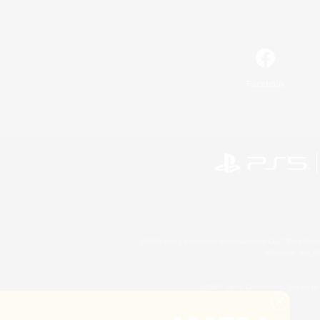
Facebook
©2026 Sony Interactive Entertainment LLC."PlayStation
Microsoft, the 
©2026 Valve Corporation. Steam et 