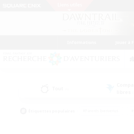
Informations
Jouer à 
Compa
Tout
(6)
libres
(
Étiquettes populaires
#Parents bienvenus
#
#Amateurs d'histoire
#Étudiants bienve
#Artisans/Récolteurs
#Amateurs de JcJ
#A