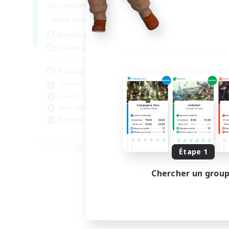
15:00
2:00
En semaine
10:00
3:00
Week-end
20
Membres actifs
44
Places à pourvoir
Polska
Contenu difficile
Joueurs sociaux
Artisans/Récolteurs
Événements joueurs
EN
Fin du recrutement le 21/08/2026
Étape 1
Chercher un grou