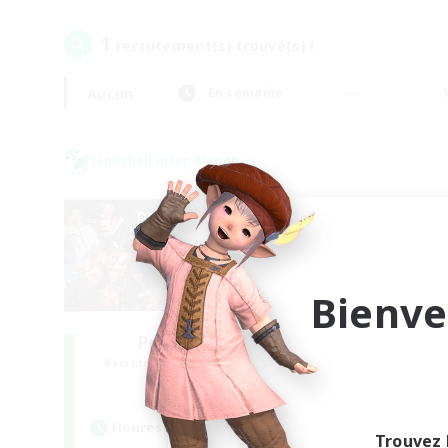
1
recrutement(s) trouvé(s) !
Aucun
En semaine
Linkshell inter-Monde
Bienve
Project: Exodus
Recrutement de nouveaux membres
Chaos
Heures d'activité
Trouvez 