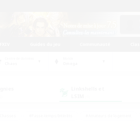
FFXIV
Guides du jeu
Communauté
Cla
Centre de données
Monde
Chaos
Omega
gnies
Linkshells et
LSIM
5)
(1)
Chasses
#Passe-temps/Intérêts
#Amateurs de logement
nus
#Amateurs de capture d'écran
#Événements joueurs
mateurs de mirage
#Carte aux trésors
#Joueurs sociaux