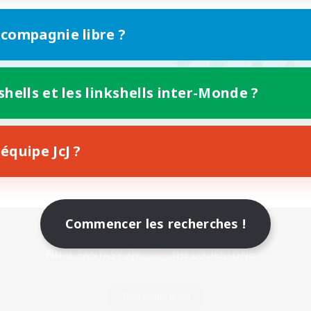
 compagnie libre ?
shells et les linkshells inter-Monde ?
équipe JcJ ?
Commencer les recherches !
Version mobile
Télécharger le jeu