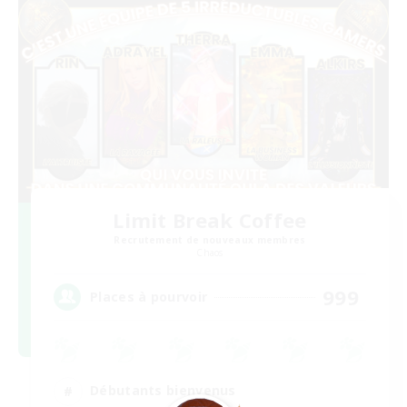
Limit Break Coffee
Recrutement de nouveaux membres
Chaos
999
Places à pourvoir
Débutants bienvenus