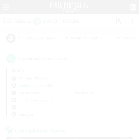
#Parents bienvenus
#Chasses
Étiquettes populaires
1
recrutement(s) trouvé(s) !
Aucun
Omega (Chaos)
Linkshells et LSIM
En semaine
Week-end
＃Carte aux trésors
Langue
Linkshell inter-Monde