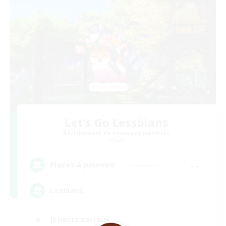
Let's Go Lessbians
Recrutement de nouveaux membres
Chaos
--
Places à pourvoir
Lesbians
Joueurs sociaux