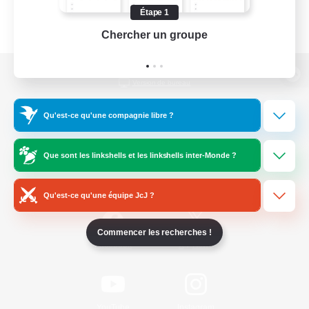
Étape 1
Chercher un groupe
Prend
Version de bureau
Qu'est-ce qu'une compagnie libre ?
Télécharger le jeu
Que sont les linkshells et les linkshells inter-Monde ?
Informations officielles
Qu'est-ce qu'une équipe JcJ ?
Commencer les recherches !
/
Facebook
X
News
YouTube
Instagram