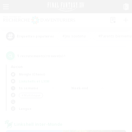
#Jeu soutenu
#Parents bienvenu
Étiquettes populaires
1
recrutement(s) trouvé(s) !
Aucun
Moogle (Chaos)
Linkshells et LSIM
En semaine
Week-end
＃Multilingue
Langue
Linkshell inter-Monde