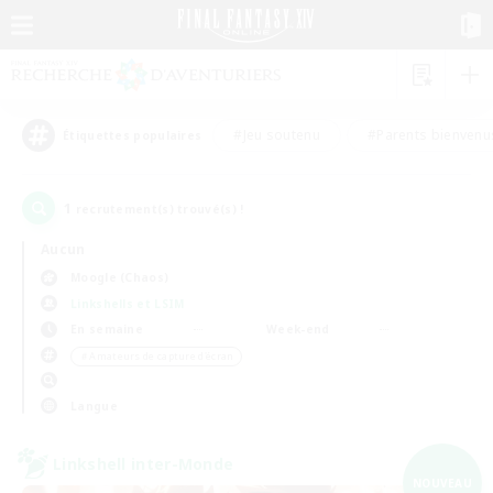
#Jeu soutenu
#Parents bienvenu
Étiquettes populaires
1
recrutement(s) trouvé(s) !
Aucun
Moogle (Chaos)
Linkshells et LSIM
En semaine
Week-end
＃Amateurs de capture d'écran
Langue
Linkshell inter-Monde
NOUVEAU