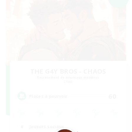
THE G4Y BROS - CHAOS
Recrutement de nouveaux membres
Chaos
60
Places à pourvoir
Joueurs sociaux