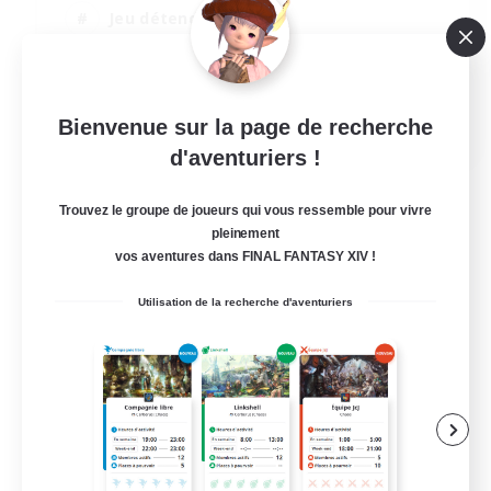
Jeu détendu
Passe-temps/Intérêts
Amateurs de capture d'écran
EN / DE / FR
Bienvenue sur la page de recherche
d'aventuriers !
Voir détails
Fin du recrutement le 05/09/2026
Trouvez le groupe de joueurs qui vous ressemble pour vivre
pleinement
vos aventures dans FINAL FANTASY XIV !
Utilisation de la recherche d'aventuriers