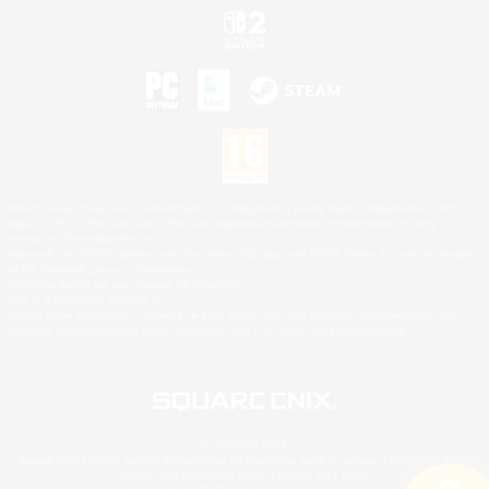
©2026 Sony Interactive Entertainment LLC."PlayStation Family Mark", "PlayStation", "PS5
logo", "PS5", "PS4 logo" and "PS4" are registered trademarks or trademarks of Sony
Interactive Entertainment Inc.
Microsoft, the XBOX Sphere mark, the Series X|S logo and XBOX Series X|S are trademarks
of the Microsoft group of companies.
Nintendo Switch est une marque de Nintendo.
Mac is a trademark of Apple Inc.
©2026 Valve Corporation. Steam et le logo Steam sont des marques déposées et/ou des
marques enregistrées par Valve Corporation aux É.U. et/ou dans d'autres pays.
© SQUARE ENIX
Square Enix Limited, société immatriculée en Angleterre sous le numéro 01804186 - Siège
social : 240 Blackfriars Road, London, SE1 8NW.