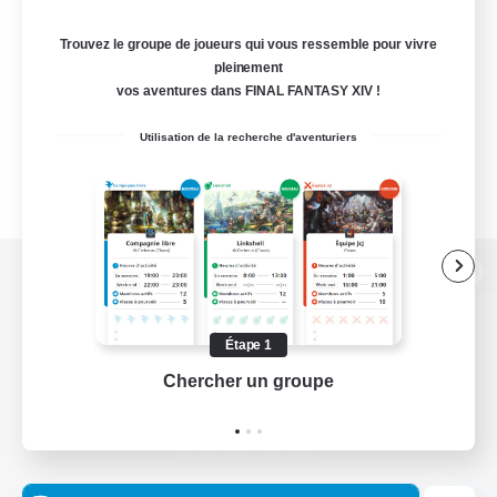
Trouvez le groupe de joueurs qui vous ressemble pour vivre
pleinement
vos aventures dans FINAL FANTASY XIV !
Utilisation de la recherche d'aventuriers
Version de bureau
Étape 1
Chercher un groupe
Prend
Télécharger le jeu
Informations officielles