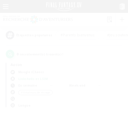
#Parents bienvenus
#Jeu souten
Étiquettes populaires
0
recrutement(s) trouvé(s) !
Aucun
Moogle (Chaos)
Linkshells et LSIM
En semaine
Week-end
＃Amateurs de mirage
Langue