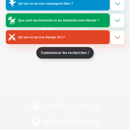
Qu'est-ce qu'une compagnie libre ?
/
Facebook
X
News
Que sont les linkshells et les linkshells inter-Monde ?
Qu'est-ce qu'une équipe JcJ ?
YouTube
Instagram
Commencer les recherches !
Twitch
Bluesky
Licence
Règles et politiques
Politique de confidentialité
Politique d'utilisation des cookies