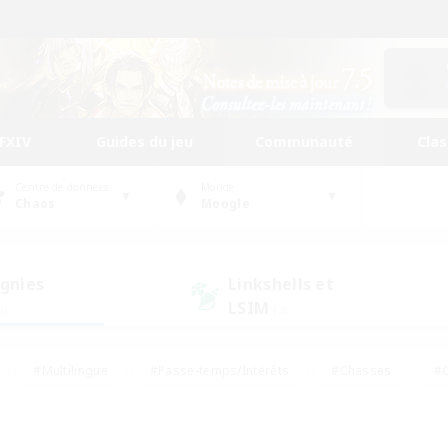
FFXIV
Guides du jeu
Communauté
Cla
Centre de données
Monde
Chaos
Moogle
gnies
Linkshells et
LSIM
2)
(3)
#Multilingue
#Passe-temps/Intérêts
#Chasses
#C
rs de jeu de rôle
#Amateurs de logement
#Amateurs d'histo
#Débutants bienvenus
#Jeu soutenu
#Carte aux trésors