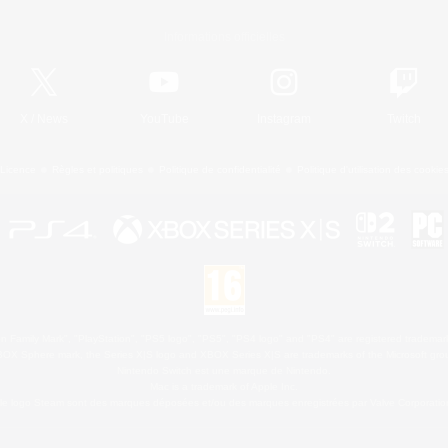
Informations officielles
X
/
News
YouTube
Instagram
Twitch
Licence
Règles et politiques
Politique de confidentialité
Politique d'utilisation des cookie
 Family Mark", "PlayStation", "PS5 logo", "PS5", "PS4 logo" and "PS4" are registered trademark
XBOX Sphere mark, the Series X|S logo and XBOX Series X|S are trademarks of the Microsoft gro
Nintendo Switch est une marque de Nintendo.
Mac is a trademark of Apple Inc.
le logo Steam sont des marques déposées et/ou des marques enregistrées par Valve Corporation