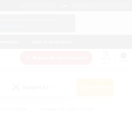
Français
Gérez le profil de votre personnage
Connexion
ssements
Aide et assistance
Nouveau recrutement
Liste de
Guide
suivi
Équipes JcJ
Rechercher
(0)
ontenu difficile
#Amateurs de capture d'écran
ire
#Événements joueurs
#Amateurs de JcJ
#Joueurs sociaux
#Travailleurs bienvenus