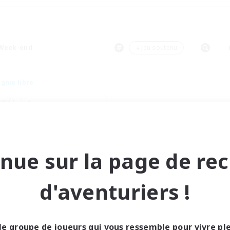
Week-end
＃Jeu soutenu
nie libre
nue sur la page de re
NOX HL
d'aventuriers !
utement de nouveaux membres
Moogle [Chaos]
res d'activité
le groupe de joueurs qui vous ressemble pour vivre p