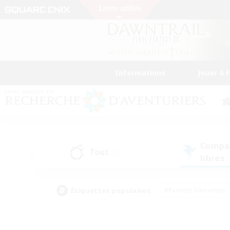
Informations
Jouer à 
Compa
Tout
(5)
libres
(
Étiquettes populaires
#Parents bienvenus
#Étudiants bienvenus
#Jeu détendu
#Amateu
#Amateurs de mirage
#Artisans/Récolteurs