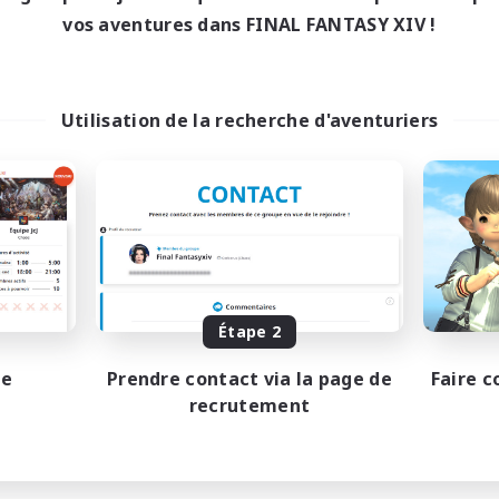
1:00
24:00
maine
vos aventures dans FINAL FANTASY XIV !
1:00
24:00
-end
4
bres actifs
99
ces à pourvoir
Utilisation de la recherche d'aventuriers
 soutenu
 détendu
tenu difficile
FR
Fin du recrutement le 17/08/2026
Étape 2
pe
Prendre contact via la page de
Faire c
recrutement