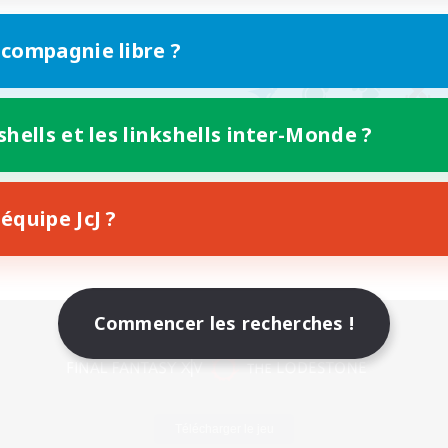
 compagnie libre ?
shells et les linkshells inter-Monde ?
équipe JcJ ?
Commencer les recherches !
Version mobile
Télécharger le jeu