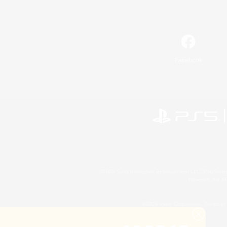
Facebook
©2026 Sony Interactive Entertainment LLC."PlayStation
Microsoft, the 
©2026 Valve Corporation. Steam et 