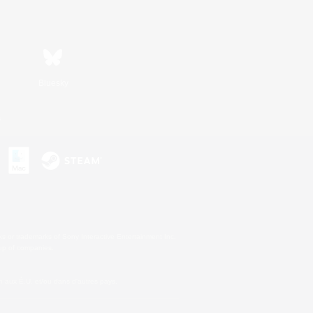
Bluesky
s
s or trademarks of Sony Interactive Entertainment Inc.
up of companies.
 aux É.U. et/ou dans d'autres pays.