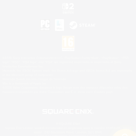
©2026 Sony Interactive Entertainment LLC."PlayStation Family Mark", "PlayStation", "PS5
logo", "PS5", "PS4 logo" and "PS4" are registered trademarks or trademarks of Sony
Interactive Entertainment Inc.
Microsoft, the XBOX Sphere mark, the Series X|S logo and XBOX Series X|S are trademarks
of the Microsoft group of companies.
Nintendo Switch est une marque de Nintendo.
Mac is a trademark of Apple Inc.
©2026 Valve Corporation. Steam et le logo Steam sont des marques déposées et/ou des
marques enregistrées par Valve Corporation aux É.U. et/ou dans d'autres pays.
© SQUARE ENIX
Square Enix Limited, société immatriculée en Angleterre sous le numéro 01804186 - Siège
social : 240 Blackfriars Road, London, SE1 8NW.