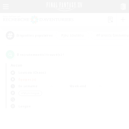
#Jeu soutenu
#Parents bienvenu
Étiquettes populaires
0
recrutement(s) trouvé(s) !
Aucun
Louisoix (Chaos)
Équipes JcJ
En semaine
Week-end
＃Multilingue
Langue