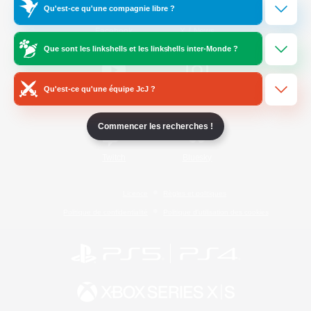
Qu'est-ce qu'une compagnie libre ?
/
Facebook
X
News
Que sont les linkshells et les linkshells inter-Monde ?
Qu'est-ce qu'une équipe JcJ ?
YouTube
Instagram
Commencer les recherches !
Twitch
Bluesky
Licence
Règles et politiques
Politique de confidentialité
Politique d'utilisation des cookies