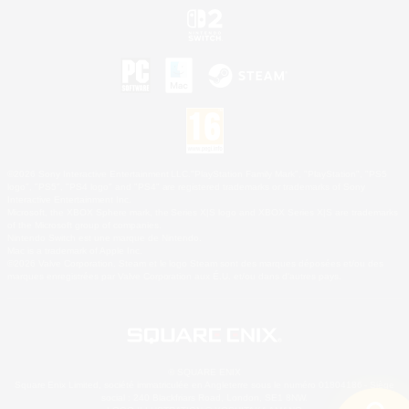
©2026 Sony Interactive Entertainment LLC."PlayStation Family Mark", "PlayStation", "PS5
logo", "PS5", "PS4 logo" and "PS4" are registered trademarks or trademarks of Sony
Interactive Entertainment Inc.
Microsoft, the XBOX Sphere mark, the Series X|S logo and XBOX Series X|S are trademarks
of the Microsoft group of companies.
Nintendo Switch est une marque de Nintendo.
Mac is a trademark of Apple Inc.
©2026 Valve Corporation. Steam et le logo Steam sont des marques déposées et/ou des
marques enregistrées par Valve Corporation aux É.U. et/ou dans d'autres pays.
© SQUARE ENIX
Square Enix Limited, société immatriculée en Angleterre sous le numéro 01804186 - Siège
social : 240 Blackfriars Road, London, SE1 8NW.