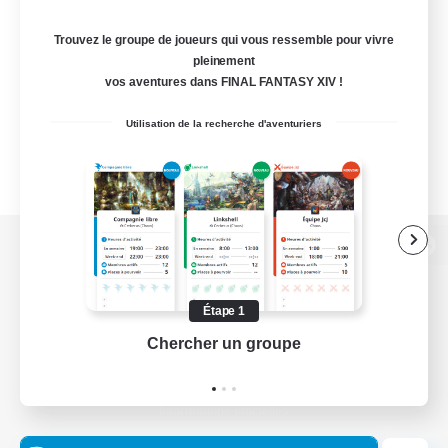
Trouvez le groupe de joueurs qui vous ressemble pour vivre
pleinement
vos aventures dans FINAL FANTASY XIV !
Utilisation de la recherche d'aventuriers
Version de bureau
Étape 1
Chercher un groupe
Prend
Télécharger le jeu
Informations officielles