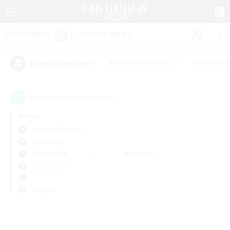
#Parents bienvenus
#Jeu souten
Étiquettes populaires
0
recrutement(s) trouvé(s) !
Aucun
Louisoix (Chaos)
Équipes JcJ
En semaine
Week-end
＃Chasses
Langue