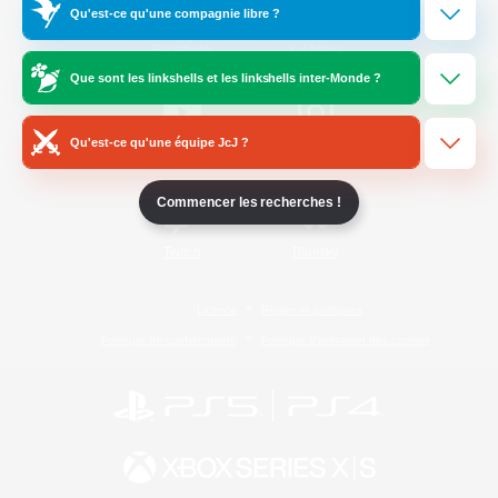
Qu'est-ce qu'une compagnie libre ?
/
Facebook
X
News
Que sont les linkshells et les linkshells inter-Monde ?
Qu'est-ce qu'une équipe JcJ ?
YouTube
Instagram
Commencer les recherches !
Twitch
Bluesky
Licence
Règles et politiques
Politique de confidentialité
Politique d'utilisation des cookies