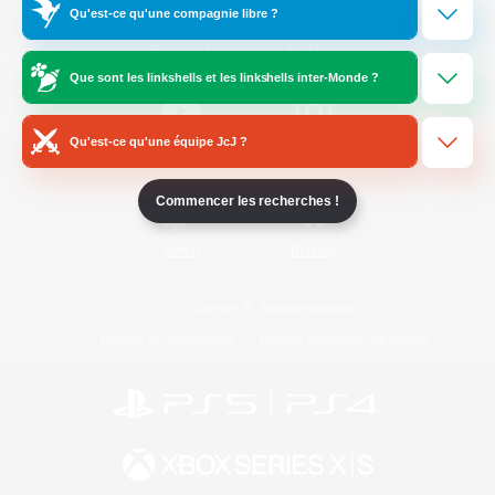
Qu'est-ce qu'une compagnie libre ?
/
Facebook
X
News
Que sont les linkshells et les linkshells inter-Monde ?
Qu'est-ce qu'une équipe JcJ ?
YouTube
Instagram
Commencer les recherches !
Twitch
Bluesky
Licence
Règles et politiques
Politique de confidentialité
Politique d'utilisation des cookies