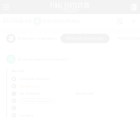
#Parents bienvenus
#Multilingu
Étiquettes populaires
0
recrutement(s) trouvé(s) !
Aucun
Louisoix (Chaos)
Équipes JcJ
En semaine
Week-end
＃Parents bienvenus
Langue