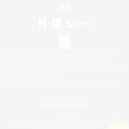
©2026 Sony Interactive Entertainment LLC."PlayStation Family Mark", "PlayStation", "PS5
logo", "PS5", "PS4 logo" and "PS4" are registered trademarks or trademarks of Sony
Interactive Entertainment Inc.
Microsoft, the XBOX Sphere mark, the Series X|S logo and XBOX Series X|S are trademarks
of the Microsoft group of companies.
Nintendo Switch est une marque de Nintendo.
Mac is a trademark of Apple Inc.
©2026 Valve Corporation. Steam et le logo Steam sont des marques déposées et/ou des
marques enregistrées par Valve Corporation aux É.U. et/ou dans d'autres pays.
© SQUARE ENIX
Square Enix Limited, société immatriculée en Angleterre sous le numéro 01804186 - Siège
social : 240 Blackfriars Road, London, SE1 8NW.