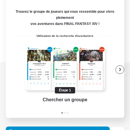
Trouvez le groupe de joueurs qui vous ressemble pour vivre
pleinement
vos aventures dans FINAL FANTASY XIV !
Utilisation de la recherche d'aventuriers
Version de bureau
Étape 1
Chercher un groupe
Prend
Télécharger le jeu
Informations officielles