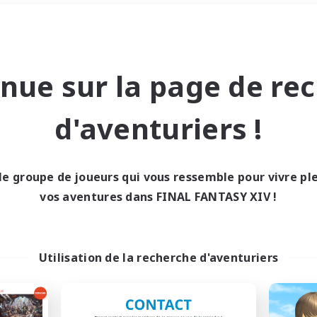
Week-end
＃Amateurs de capture d'écra
nue sur la page de re
d'aventuriers !
le groupe de joueurs qui vous ressemble pour vivre p
0 résultat
vos aventures dans FINAL FANTASY XIV !
cun recrutement trou
Utilisation de la recherche d'aventuriers
Réessayez avec des critères différents.