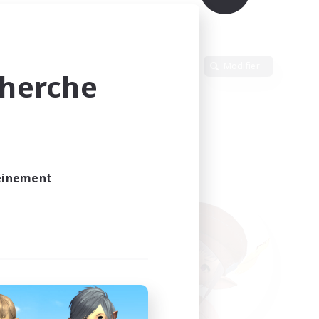
n
Langue
Modifier
cherche
leinement
vé.