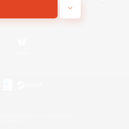
Bluesky
s
s or trademarks of Sony Interactive Entertainment Inc.
up of companies.