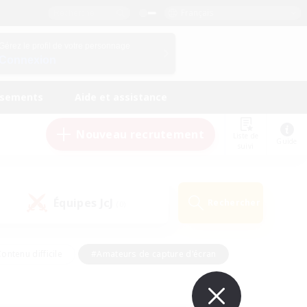
Français
Gérez le profil de votre personnage
Connexion
ssements
Aide et assistance
Nouveau recrutement
Liste de
Guide
suivi
Équipes JcJ
Rechercher
(0)
ontenu difficile
#Amateurs de capture d'écran
ire
#Événements joueurs
#Amateurs de JcJ
#Joueurs sociaux
#Travailleurs bienvenus