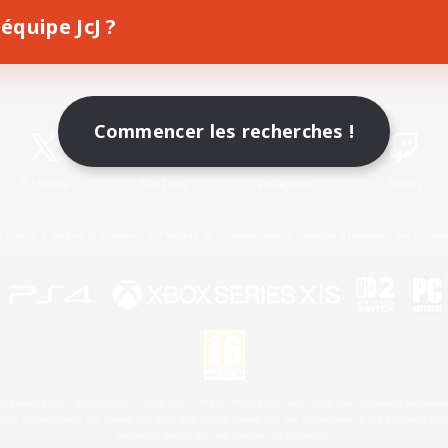
équipe JcJ ?
Télécharger le jeu
Informations officielles
Commencer les recherches !
X
/
News
YouTube
Instagram
Twitch
Licence
Règles et politiques
Politique de confidentialité
Politique d'utilisation des cookie
 Family Mark", "PlayStation", "PS5 logo", "PS5", "PS4 logo" and "PS4" are registered trademark
XBOX Sphere mark, the Series X|S logo and XBOX Series X|S are trademarks of the Microsoft gro
Nintendo Switch est une marque de Nintendo.