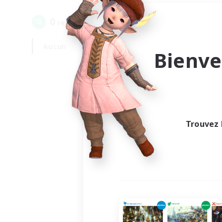
0
recrutement(s) trouvé(s) !
Aucun
En semaine
Bienve
Trouvez 
Au