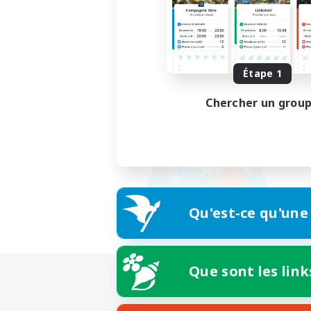
Étape 1
Chercher un grou
Qu'est-ce qu'une
Que sont les link