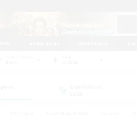
FFXIV
Guides du jeu
Communauté
Cla
Centre de données
Monde
Chaos
Louisoix
gnies
Linkshells et
LSIM
0)
(1)
#Multilingue
#Passe-temps/Intérêts
#Chasses
#C
rs de jeu de rôle
#Amateurs de logement
#Amateurs d'histo
#Débutants bienvenus
#Jeu soutenu
#Carte aux trésors