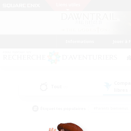
Informations
Jouer à 
Compa
Tout
(1)
libres
(
Étiquettes populaires
#Parents bienvenus
#Étudiants bienvenus
#Jeu détendu
#Amateu
#Amateurs de mirage
#Artisans/Récolteurs