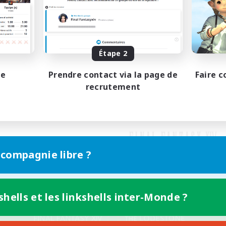
Étape 2
pe
Prendre contact via la page de
Faire c
recrutement
 compagnie libre ?
shells et les linkshells inter-Monde ?
Version mobile