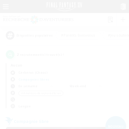
#Parents bienvenus
#Jeu souten
Étiquettes populaires
2
recrutement(s) trouvé(s) !
Aucun
Cerberus (Chaos)
Compagnies libres
En semaine
Week-end
＃Amateurs de capture d'écran
Langue
Compagnie libre
NOUVEAU