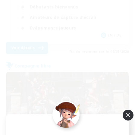
Débutants bienvenus
Amateurs de capture d'écran
Événements joueurs
EN / DE
Voir détails
Fin du recrutement le 06/09/2026
Compagnie libre