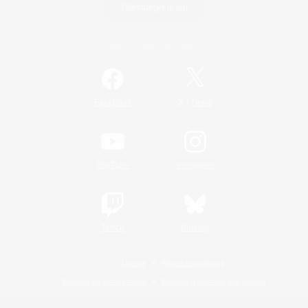
Télécharger le jeu
Informations officielles
/
Facebook
X
News
YouTube
Instagram
Twitch
Bluesky
Licence
Règles et politiques
Politique de confidentialité
Politique d'utilisation des cookies