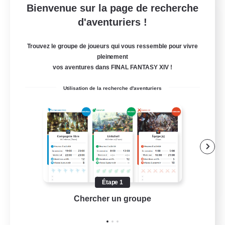
Bienvenue sur la page de recherche
Army of the Exiled
d'aventuriers !
Recrutement de nouveaux membres
Cerberus [Chaos]
Trouvez le groupe de joueurs qui vous ressemble pour vivre
pleinement
15
Places à pourvoir
vos aventures dans FINAL FANTASY XIV !
Utilisation de la recherche d'aventuriers
Joueurs sociaux
Carte aux trésors
Amateurs de capture d'écran
Contenu difficile
EN
Étape 1
Chercher un groupe
Prend
Voir détails
Fin du recrutement le 28/08/2026