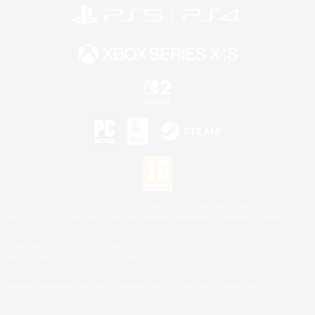
©2026 Sony Interactive Entertainment LLC."PlayStation Family Mark", "PlayStation", "PS5
logo", "PS5", "PS4 logo" and "PS4" are registered trademarks or trademarks of Sony
Interactive Entertainment Inc.
Microsoft, the XBOX Sphere mark, the Series X|S logo and XBOX Series X|S are trademarks
of the Microsoft group of companies.
Nintendo Switch est une marque de Nintendo.
Mac is a trademark of Apple Inc.
©2026 Valve Corporation. Steam et le logo Steam sont des marques déposées et/ou des
marques enregistrées par Valve Corporation aux É.U. et/ou dans d'autres pays.