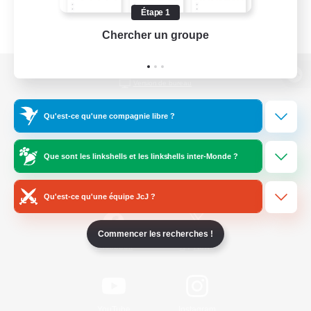
Étape 1
Chercher un groupe
Prend
Version de bureau
Qu'est-ce qu'une compagnie libre ?
Télécharger le jeu
Que sont les linkshells et les linkshells inter-Monde ?
Informations officielles
Qu'est-ce qu'une équipe JcJ ?
Commencer les recherches !
/
Facebook
X
News
YouTube
Instagram