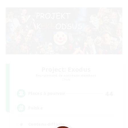
Project: Exodus
Recrutement de nouveaux membres
Chaos
44
Places à pourvoir
Polska
Contenu difficile