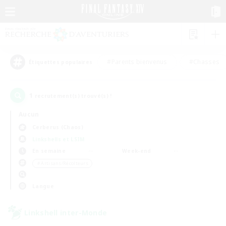
#Parents bienvenus
#Chasses
Étiquettes populaires
1
recrutement(s) trouvé(s) !
Aucun
Cerberus (Chaos)
Linkshells et LSIM
En semaine
Week-end
＃Artisans/Récolteurs
Langue
Linkshell inter-Monde