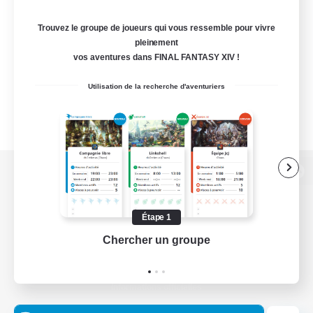
Trouvez le groupe de joueurs qui vous ressemble pour vivre
pleinement
vos aventures dans FINAL FANTASY XIV !
Utilisation de la recherche d'aventuriers
Version de bureau
Étape 1
Chercher un groupe
Prend
Télécharger le jeu
Informations officielles