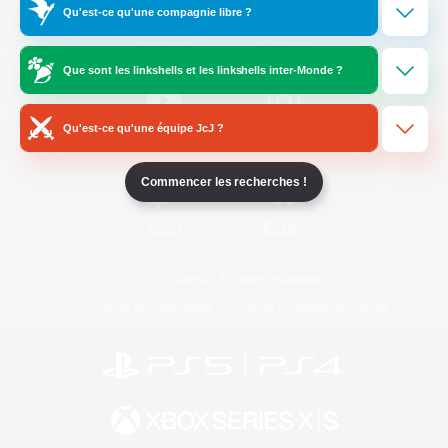
Qu'est-ce qu'une compagnie libre ?
/
Facebook
X
News
Que sont les linkshells et les linkshells inter-Monde ?
Qu'est-ce qu'une équipe JcJ ?
YouTube
Instagram
Commencer les recherches !
Twitch
Bluesky
Licence
Règles et politiques
Politique de confidentialité
Politique d'utilisation des cookies