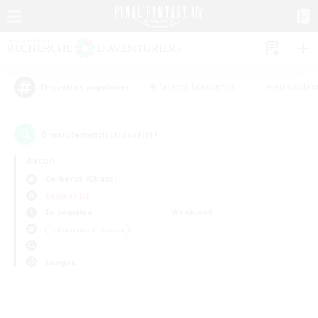
#Parents bienvenus
#Jeu souten
Étiquettes populaires
0
recrutement(s) trouvé(s) !
Aucun
Cerberus (Chaos)
Équipes JcJ
En semaine
Week-end
＃Amateurs d'histoire
Langue