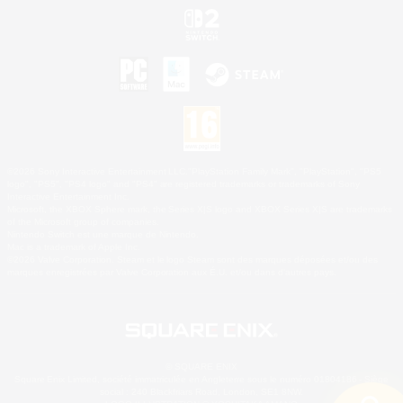
©2026 Sony Interactive Entertainment LLC."PlayStation Family Mark", "PlayStation", "PS5
logo", "PS5", "PS4 logo" and "PS4" are registered trademarks or trademarks of Sony
Interactive Entertainment Inc.
Microsoft, the XBOX Sphere mark, the Series X|S logo and XBOX Series X|S are trademarks
of the Microsoft group of companies.
Nintendo Switch est une marque de Nintendo.
Mac is a trademark of Apple Inc.
©2026 Valve Corporation. Steam et le logo Steam sont des marques déposées et/ou des
marques enregistrées par Valve Corporation aux É.U. et/ou dans d'autres pays.
© SQUARE ENIX
Square Enix Limited, société immatriculée en Angleterre sous le numéro 01804186 - Siège
social : 240 Blackfriars Road, London, SE1 8NW.