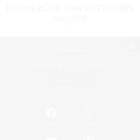
Version de bureau
Télécharger le jeu
Informations officielles
/
Facebook
X
News