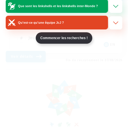
Que sont les linkshells et les linkshells inter-Monde ?
Débutants bienvenus
Amateurs de mirage
Qu'est-ce qu'une équipe JcJ ?
Amateurs de capture d'écran
Jeu détendu
Commencer les recherches !
EN
Voir détails
Fin du recrutement le 07/08/2026