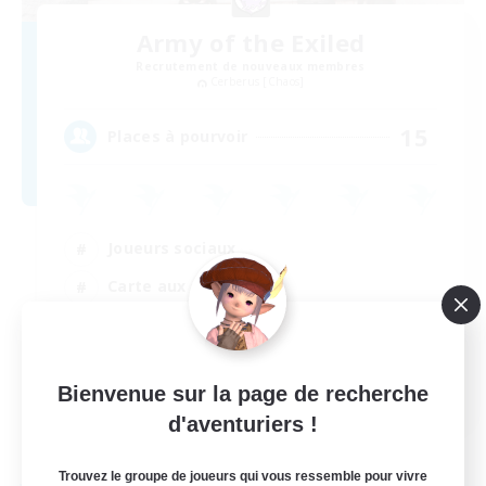
Army of the Exiled
Recrutement de nouveaux membres
Cerberus [Chaos]
15
Places à pourvoir
Joueurs sociaux
Carte aux trésors
Amateurs de capture d'écran
Contenu difficile
EN
Bienvenue sur la page de recherche
d'aventuriers !
Voir détails
Fin du recrutement le 28/08/2026
Trouvez le groupe de joueurs qui vous ressemble pour vivre