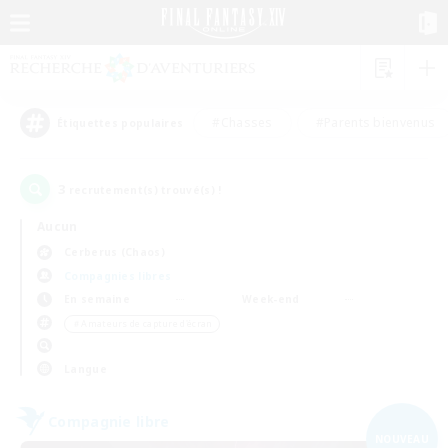
#Chasses
#Parents bienvenus
Étiquettes populaires
3
recrutement(s) trouvé(s) !
Aucun
Cerberus (Chaos)
Compagnies libres
En semaine
Week-end
＃Amateurs de capture d'écran
Langue
Compagnie libre
NOUVEAU