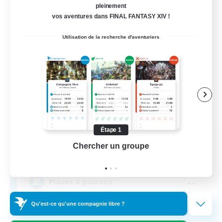
Compagnie libre
pleinement
vos aventures dans FINAL FANTASY XIV !
Utilisation de la recherche d'aventuriers
Étape 1
Fox Box
Chercher un groupe
Prend
Recrutement de nouveaux membres
Cerberus [Chaos]
--
Places à pourvoir
Qu'est-ce qu'une compagnie libre ?
The Fox Box