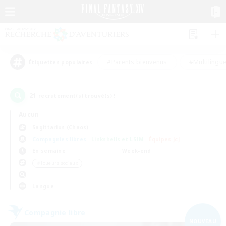
#Parents bienvenus
#Multilingu
Étiquettes populaires
21
recrutement(s) trouvé(s) !
Aucun
Sagittarius (Chaos)
Compagnies libres
Linkshells et LSIM
Équipes JcJ
En semaine
Week-end
＃Joueurs sociaux
Langue
Compagnie libre
NOUVEAU