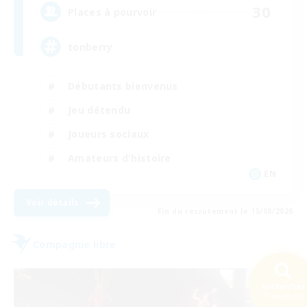
30
Places à pourvoir
tonberry
Débutants bienvenus
Jeu détendu
Joueurs sociaux
Amateurs d'histoire
EN
Voir détails
Fin du recrutement le 15/08/2026
Compagnie libre
Rechercher
21 résultat(s)