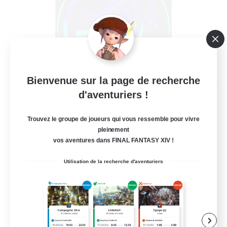
Bienvenue sur la page de recherche
Les Lazy Cats
d'aventuriers !
Recrutement de nouveaux membres
Chaos
Trouvez le groupe de joueurs qui vous ressemble pour vivre
pleinement
10
Places à pourvoir
vos aventures dans FINAL FANTASY XIV !
Utilisation de la recherche d'aventuriers
Débutants bienvenus
Joueurs sociaux
Jeu détendu