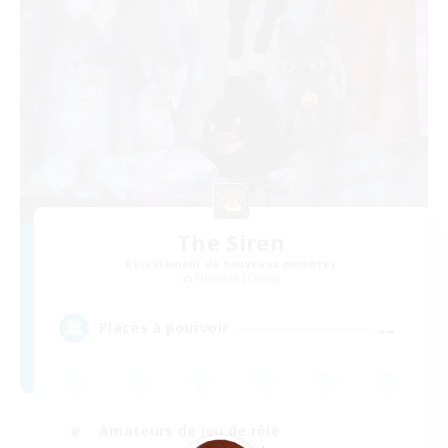
The Siren
Recrutement de nouveaux membres
Phantom [Chaos]
--
Places à pourvoir
Amateurs de jeu de rôle