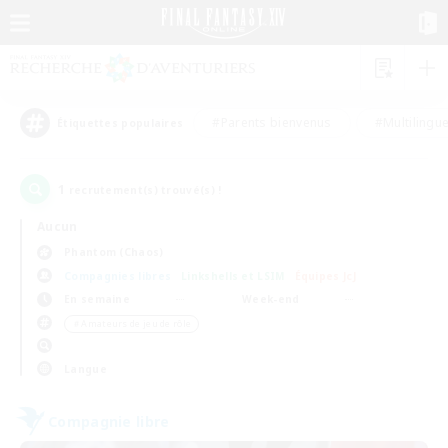
#Parents bienvenus
#Multilingu
Étiquettes populaires
1
recrutement(s) trouvé(s) !
Aucun
Phantom (Chaos)
Compagnies libres
Linkshells et LSIM
Équipes JcJ
En semaine
Week-end
＃Amateurs de jeu de rôle
Langue
Compagnie libre