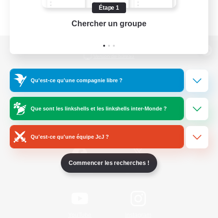
Étape 1
Chercher un groupe
Prend
Version de bureau
Qu'est-ce qu'une compagnie libre ?
Télécharger le jeu
Que sont les linkshells et les linkshells inter-Monde ?
Informations officielles
Qu'est-ce qu'une équipe JcJ ?
Commencer les recherches !
/
Facebook
X
News
YouTube
Instagram