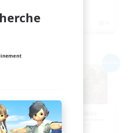
Joueurs sociaux
Jeu détendu
cherche
EN
FR
e 03/09/2026
Fin du recrutement le 02/09/2026
leinement
Compagnie libre
NOUVEAU
NOUVEAU
aos
Oasis de Byakko
membres
Recrutement de nouveaux membres
Moogle [Chaos]