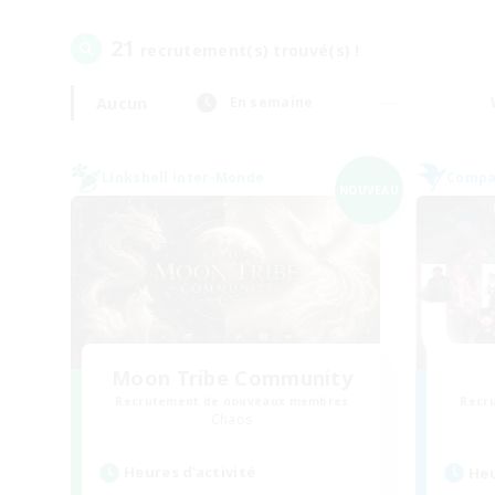
21
recrutement(s) trouvé(s) !
Aucun
En semaine
Linkshell inter-Monde
Compag
NOUVEAU
Moon Tribe Community
Recrutement de nouveaux membres
Recr
Chaos
Heures d'activité
Heu