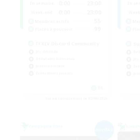
0:00
23:00
En semaine
En se
0:00
23:00
Week-end
Week
55
Membres actifs
Mem
99
Places à pourvoir
Pla
FFXIV Discord Community
Su
Jeu détendu
Déb
Débutants bienvenus
Jeu
Joueurs sociaux
Évé
Événements joueurs
Jou
DE
Fin du recrutement le 07/09/2026
Compagnie libre
Linksh
NOUVEAU