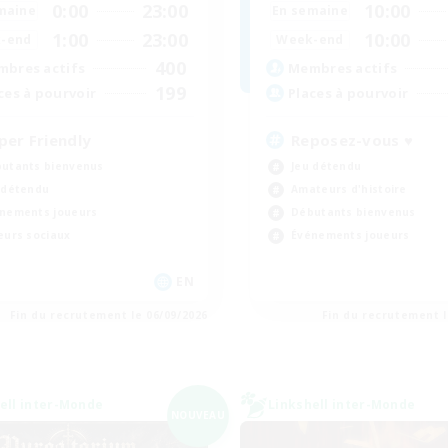
0:00
23:00
10:00
maine
En semaine
1:00
23:00
10:00
-end
Week-end
400
bres actifs
Membres actifs
199
ces à pourvoir
Places à pourvoir
per Friendly
Reposez-vous ♥
utants bienvenus
Jeu détendu
 détendu
Amateurs d'histoire
nements joueurs
Débutants bienvenus
eurs sociaux
Événements joueurs
EN
Fin du recrutement le 06/09/2026
Fin du recrutement l
ell inter-Monde
Linkshell inter-Monde
NOUVEAU