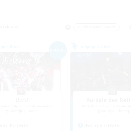
Week-end
＃Événements joueurs
nie libre
Compagnie libre
NOUVEAU
UwU
Au-dela des Ref
utement de nouveaux membres
Recrutement de nouveaux 
Moogle [Chaos]
Moogle [Chaos]
res d'activité
Heures d'activité