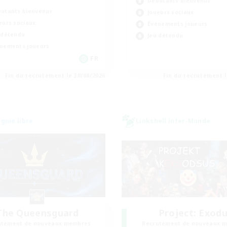
Débutants bienvenus
utants bienvenus
Joueurs sociaux
eurs sociaux
Événements joueurs
 détendu
Jeu détendu
nements joueurs
FR
Fin du recrutement le 30/08/2026
Fin du recrutement l
nie libre
Linkshell inter-Monde
The Queensguard
Project: Exod
utement de nouveaux membres
Recrutement de nouveaux 