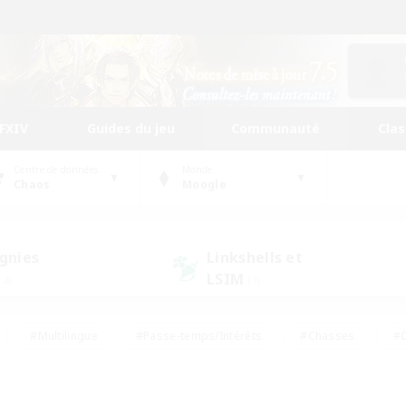
FFXIV
Guides du jeu
Communauté
Cla
Centre de données
Monde
Chaos
Moogle
gnies
Linkshells et
LSIM
14)
(7)
#Multilingue
#Passe-temps/Intérêts
#Chasses
#C
rs de jeu de rôle
#Amateurs de logement
#Amateurs d'histo
#Débutants bienvenus
#Jeu soutenu
#Carte aux trésors