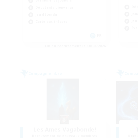
Événements joueurs
Déb
Débutants bienvenus
Jou
Jeu détendu
Jeu
Carte aux trésors
Évé
FR
Fin du recrutement le 30/08/2026
Compagnie libre
Compag
Les Ames Vagabonde!
Recrutement de nouveaux membres
Recr