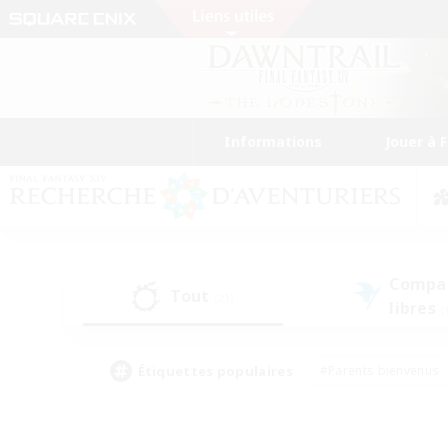
Informations
Jouer à 
Compa
Tout
(21)
libres
(
Étiquettes populaires
#Parents bienvenus
#Étudiants bienvenus
#Jeu détendu
#Amateu
#Amateurs de mirage
#Artisans/Récolteurs