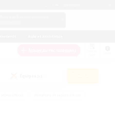
Français
Gérez le profil de votre personnage
Connexion
ssements
Aide et assistance
Nouveau recrutement
Liste de
Guide
suivi
Équipes JcJ
Rechercher
(0)
ontenu difficile
#Amateurs de capture d'écran
ire
#Événements joueurs
#Amateurs de JcJ
#Joueurs sociaux
#Travailleurs bienvenus