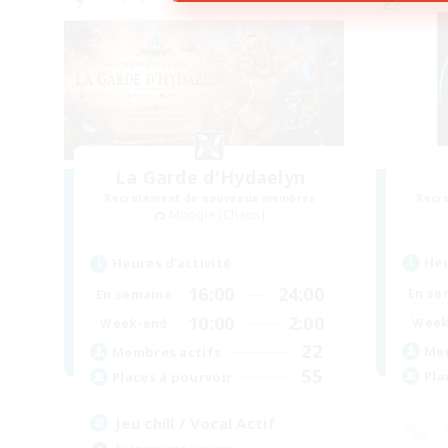
La Garde d'Hydaelyn
Recrutement de nouveaux membres
Recr
Moogle [Chaos]
Heu
Heures d'activité
16:00
24:00
En se
En semaine
10:00
2:00
Week
Week-end
22
Mem
Membres actifs
55
Pla
Places à pourvoir
Jeu chill / Vocal Actif