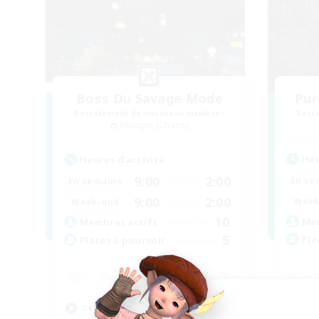
Boss Du Savage Mode
Pur
Recrutement de nouveaux membres
Recr
Moogle [Chaos]
Heu
Heures d'activité
9:00
2:00
En se
En semaine
9:00
2:00
Week
Week-end
10
Mem
Membres actifs
5
Pla
Places à pourvoir
Déb
Débutants bienvenus