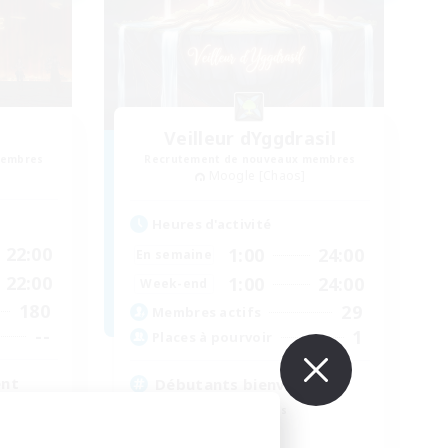
Veilleur dYggdrasil
membres
Recrutement de nouveaux membres
Moogle [Chaos]
Heures d'activité
22:00
1:00
24:00
En semaine
22:00
1:00
24:00
Week-end
180
29
Membres actifs
--
1
Places à pourvoir
ent
Débutants bienvenus
Travailleurs bienvenus
Événements joueurs