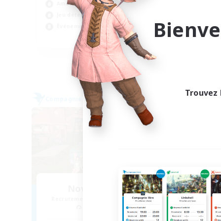
Évé
Amateurs de logement
Pas
Jeu détendu
Bienve
Jeu
Événements joueurs
FR
Fin du recrutement le 03/09/2026
Trouvez 
Compagnie libre
Compag
NOUVEAU
Nova Aeternum
Recrutement de nouveaux membres
Recr
Moogle [Chaos]