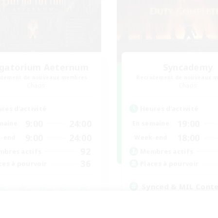
gatorium Aeternum
Syncademy
utement de nouveaux membres
Recrutement de nouveaux 
Chaos
Chaos
res d'activité
Heures d'activité
9:00
24:00
19:00
maine
En semaine
9:00
24:00
18:00
-end
Week-end
92
bres actifs
Membres actifs
36
ces à pourvoir
Places à pourvoir
Synced & MIL Cont
Jeu soutenu
utants bienvenus
Contenu difficile