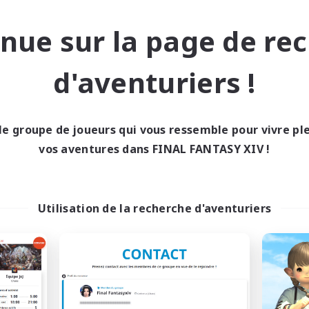
nements joueurs
Débutants bienvenus
se-temps/Intérêts
Événements joueurs
nue sur la page de re
 détendu
FR
d'aventuriers !
Fin du recrutement le 03/09/2026
Fin du recrutement l
le groupe de joueurs qui vous ressemble pour vivre p
nie libre
Linkshell inter-Monde
NOUVEAU
vos aventures dans FINAL FANTASY XIV !
Utilisation de la recherche d'aventuriers
Project Genesis
Mahjong of Ch
utement de nouveaux membres
Recrutement de nouveaux 
Moogle [Chaos]
Chaos