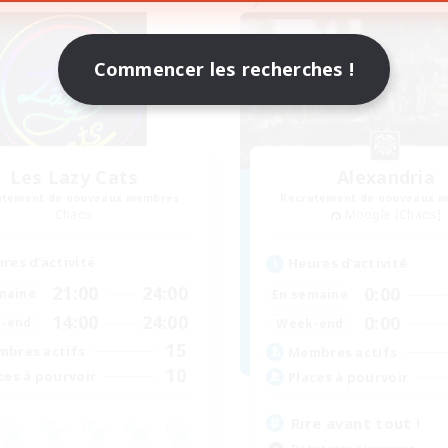
Commencer les recherches !
Les Lazy Cats
Alexandria
utement de nouveaux membres
Recrutement de nouveaux 
Chaos
Moogle [Chaos]
res d'activité
Heures d'activité
21:00
24:00
0:00
maine
En semaine
14:00
24:00
0:00
-end
Week-end
15
bres actifs
Membres actifs
10
ces à pourvoir
Places à pourvoir
Rire avant tout !