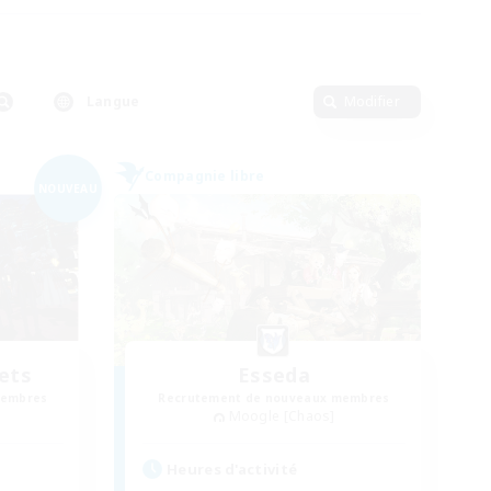
Langue
Modifier
Compagnie libre
NOUVEAU
lets
Esseda
membres
Recrutement de nouveaux membres
Moogle [Chaos]
Heures d'activité